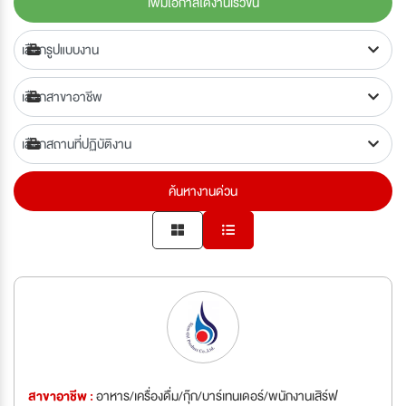
เพิ่มโอกาสได้งานเร็วขึ้น
ค้นหางานด่วน
สาขาอาชีพ :
อาหาร/เครื่องดื่ม/กุ๊ก/บาร์เทนเดอร์/พนักงานเสิร์ฟ