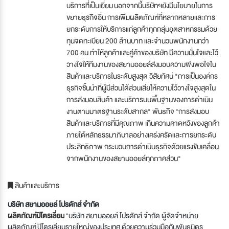
บริการที่เป็นเยี่ยม นอกจากนี้บริษัทฯยังมีนโยบายในการ
ขยายธุรกิจอื่น การเพิ่มผลิตภัณฑ์ที่หลากหลายและการ
ยกระดับการให้บริการแก่ลูกค้าทุกกลุ่มอุตสาหกรรมด้วย
ทุนจดทะเบียน 200 ล้านบาท และจำนวนพนักงานกว่า
700 คน ทำให้ลูกค้าและคู่ค้าของบริษัท มีความมั่นใจและไว้
วางใจให้ทีมงานของสยามออยล์ส่งมอบความพึงพอใจใน
สินค้าและบริการในระดับสูงสุด วิสัยทัศน์ "การเป็นองค์กร
ธุรกิจชั้นนำที่ผู้มีส่วนได้ส่วนเสียให้ความไว้วางใจสูงสุดใน
การส่งมอบสินค้า และบริการบนพื้นฐานของการดำเนิน
งานตามมาตรฐานระดับสากล" พันธกิจ "การส่งมอบ
สินค้าและบริการที่มีคุณภาพ เกินความคาดหวังของลูกค้า
ภายใต้หลักธรรมาภิบาลอย่างเคร่งครัดและการยกระดับ
ประสิทธิภาพ กระบวนการดำเนินธุรกิจด้วยแรงขับเคลื่อน
จากพนักงานของสยามออยล์ทุกภาคส่วน"
สินค้าและบริการ
บริษัท สยามออยล์ โปรดักส์ จำกัด
ผลิตภัณฑ์ปิโตรเลี่ยม
"
บริษัท สยามออยล์ โปรดักส์ จำกัด ผู้จัดจำหน่าย
ผลิตภัณฑ์
ปิโตรเลียมรายใหญ่ของประเทศ ด้วยความร่วมมือกับพันธมิตร