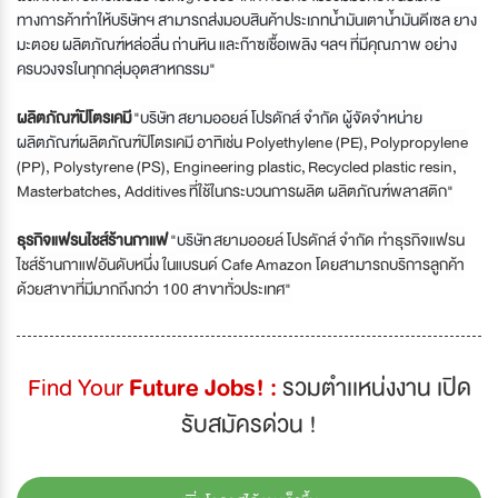
ทางการค้าทำให้บริษัทฯ สามารถส่งมอบสินค้าประเภทน้ำมันเตา
น้ำมันดีเซล ยาง
มะตอย ผลิตภัณฑ์หล่อลื่น ถ่านหิน และก๊าซ
เชื้อเพลิง ฯลฯ ที่มีคุณภาพ อย่าง
ครบวงจรในทุกกลุ่มอุตสาหกรรม"
ผลิตภัณฑ์ปิโตรเคมี
"
บริษัท สยามออยล์ โปรดักส์ จำกัด ผู้จัดจำหน่าย
ผลิตภัณฑ์
ผลิตภัณฑ์ปิโตรเคมี อาทิเช่น Polyethylene (PE), Polypropylene
(PP), Polystyrene (PS), Engineering plastic,
Recycled plastic resin,
Masterbatches, Additives
ที่ใช้ในกระบวนการผลิต ผลิตภัณฑ์พลาสติก"
ธุรกิจแฟรนไชส์ร้านกาแฟ
"
บริษัท
สยามออยล์ โปรดักส์ จำกัด ทำธุรกิจแฟรน
ไชส์ร้านกาแฟอันดับหนึ่ง ใน
แบรนด์
Cafe Amazon โดยสามารถบริการลูกค้า
ด้วยสาขาที่มีมากถึงกว่า 100 สาขาทั่วประเทศ"
Find Your
Future Jobs! :
รวมตำเเหน่งงาน เปิด
รับสมัครด่วน !