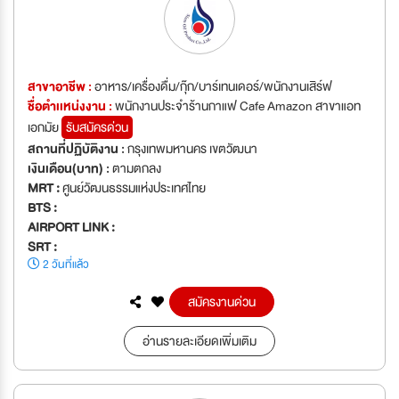
สาขาอาชีพ :
อาหาร/เครื่องดื่ม/กุ๊ก/บาร์เทนเดอร์/พนักงานเสิร์ฟ
ชื่อตำเเหน่งงาน :
พนักงานประจำร้านกาแฟ Cafe Amazon สาขาแอท
เอกมัย
รับสมัครด่วน
สถานที่ปฏิบัติงาน :
กรุงเทพมหานคร เขตวัฒนา
เงินเดือน(บาท) :
ตามตกลง
MRT :
ศูนย์วัฒนธรรมแห่งประเทศไทย
BTS :
AIRPORT LINK :
SRT :
2 วันที่แล้ว
สมัครงานด่วน
อ่านรายละเอียดเพิ่มเติม