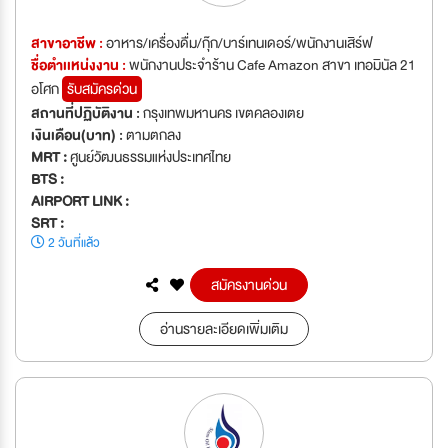
สาขาอาชีพ :
อาหาร/เครื่องดื่ม/กุ๊ก/บาร์เทนเดอร์/พนักงานเสิร์ฟ
ชื่อตำเเหน่งงาน :
พนักงานประจำร้าน Cafe Amazon สาขา เทอมินัล 21
อโศก
รับสมัครด่วน
สถานที่ปฏิบัติงาน :
กรุงเทพมหานคร เขตคลองเตย
เงินเดือน(บาท) :
ตามตกลง
MRT :
ศูนย์วัฒนธรรมแห่งประเทศไทย
BTS :
AIRPORT LINK :
SRT :
2 วันที่แล้ว
สมัครงานด่วน
อ่านรายละเอียดเพิ่มเติม