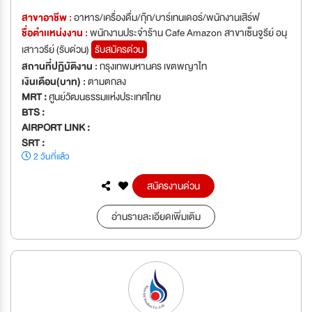
สาขาอาชีพ :
อาหาร/เครื่องดื่ม/กุ๊ก/บาร์เทนเดอร์/พนักงานเสิร์ฟ
ชื่อตำเเหน่งงาน :
พนักงานประจำร้าน Cafe Amazon สาขาเซ็นจูรีย์ อนุ
เสาาวรีย์ (รับด่วน)
รับสมัครด่วน
สถานที่ปฏิบัติงาน :
กรุงเทพมหานคร เขตพญาไท
เงินเดือน(บาท) :
ตามตกลง
MRT :
ศูนย์วัฒนธรรมแห่งประเทศไทย
BTS :
AIRPORT LINK :
SRT :
2 วันที่แล้ว
สมัครงานด่วน
อ่านรายละเอียดเพิ่มเติม