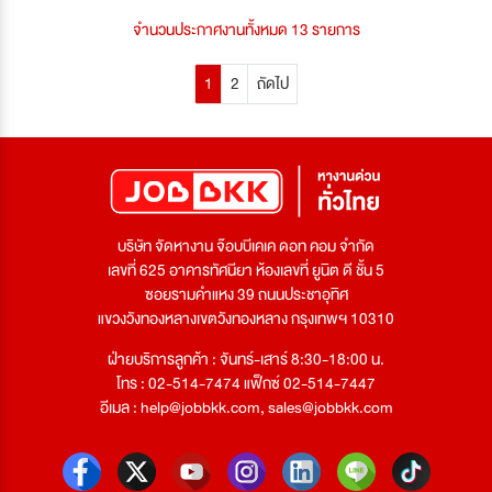
จำนวนประกาศงานทั้งหมด 13 รายการ
1
2
ถัดไป
บริษัท จัดหางาน จ๊อบบีเคเค ดอท คอม จำกัด
เลขที่ 625 อาคารทัศนียา ห้องเลขที่ ยูนิต ดี ชั้น 5
ซอยรามคำแหง 39 ถนนประชาอุทิศ
แขวงวังทองหลางเขตวังทองหลาง กรุงเทพฯ 10310
ฝ่ายบริการลูกค้า : จันทร์-เสาร์ 8:30-18:00 น.
โทร : 02-514-7474 แฟ็กซ์ 02-514-7447
อีเมล :
help@jobbkk.com
,
sales@jobbkk.com