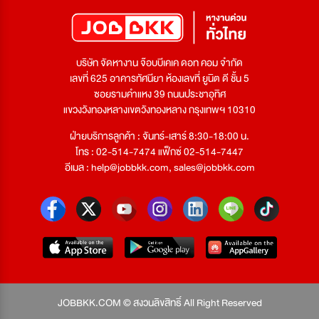
บริษัท จัดหางาน จ๊อบบีเคเค ดอท คอม จำกัด
เลขที่ 625 อาคารทัศนียา ห้องเลขที่ ยูนิต ดี ชั้น 5
ซอยรามคำแหง 39 ถนนประชาอุทิศ
แขวงวังทองหลางเขตวังทองหลาง กรุงเทพฯ 10310
ฝ่ายบริการลูกค้า : จันทร์-เสาร์ 8:30-18:00 น.
โทร : 02-514-7474 แฟ็กซ์ 02-514-7447
อีเมล :
help@jobbkk.com
,
sales@jobbkk.com
JOBBKK.COM © สงวนลิขสิทธิ์ All Right Reserved