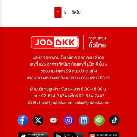
1
2
ถัดไป
บริษัท จัดหางาน จ๊อบบีเคเค ดอท คอม จำกัด
เลขที่ 625 อาคารทัศนียา ห้องเลขที่ ยูนิต ดี ชั้น 5
ซอยรามคำแหง 39 ถนนประชาอุทิศ
แขวงวังทองหลางเขตวังทองหลาง กรุงเทพฯ 10310
ฝ่ายบริการลูกค้า : จันทร์-เสาร์ 8:30-18:00 น.
โทร : 02-514-7474 แฟ็กซ์ 02-514-7447
อีเมล :
help@jobbkk.com
,
sales@jobbkk.com