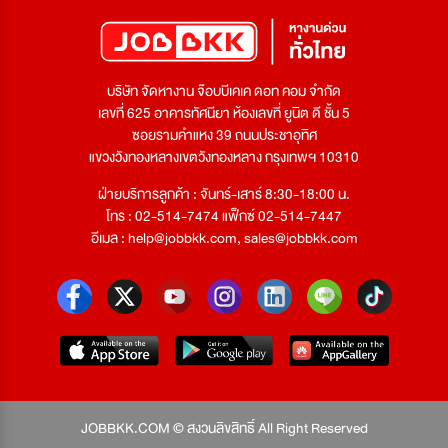
บริษัท จัดหางาน จ๊อบบีเคเค ดอท คอม จำกัด
เลขที่ 625 อาคารทัศนียา ห้องเลขที่ ยูนิต ดี ชั้น 5
ซอยรามคำแหง 39 ถนนประชาอุทิศ
แขวงวังทองหลางเขตวังทองหลาง กรุงเทพฯ 10310
ฝ่ายบริการลูกค้า : จันทร์-เสาร์ 8:30-18:00 น.
โทร : 02-514-7474 แฟ็กซ์ 02-514-7447
อีเมล :
help@jobbkk.com
,
sales@jobbkk.com
JOBBKK.COM © สงวนลิขสิทธิ์ All Right Reserved