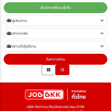
เพิ่มโอกาสได้งานเร็วขึ้น
ค้นหางานด่วน
บริษัท จัดหางาน จ๊อบบีเคเค ดอท คอม จำกัด