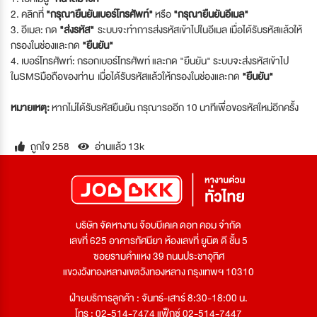
2. คลิกที่
"กรุณายืนยันเบอร์โทรศัพท์"
หรือ
"กรุณายืนยันอีเมล"
3. อีเมล: กด
"ส่งรหัส"
ระบบจะทำการส่งรหัสเข้าไปในอีเมล เมื่อได้รับรหัสแล้วให้
กรองในช่องและกด
"ยืนยัน"
4. เบอร์โทรศัพท์: กรอกเบอร์โทรศัพท์ และกด "ยืนยัน" ระบบจะส่งรหัสเข้าไป
ในSMSมือถือของท่าน เมื่อได้รับรหัสแล้วให้กรองในช่องและกด
"ยืนยัน"
หมายเหตุ:
หากไม่ได้รับรหัสยืนยัน กรุณารออีก 10 นาทีเพื่อขอรหัสใหม่อีกครั้ง
ถูกใจ 258
อ่านแล้ว 13k
บริษัท จัดหางาน จ๊อบบีเคเค ดอท คอม จำกัด
เลขที่ 625 อาคารทัศนียา ห้องเลขที่ ยูนิต ดี ชั้น 5
ซอยรามคำแหง 39 ถนนประชาอุทิศ
แขวงวังทองหลางเขตวังทองหลาง กรุงเทพฯ 10310
ฝ่ายบริการลูกค้า : จันทร์-เสาร์ 8:30-18:00 น.
โทร : 02-514-7474 แฟ็กซ์ 02-514-7447