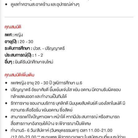
ดูแลทำความสะอาดร้าน และอุปกรณ์ต่างๆ
คุณสมบัติ
เพศ :
หญิง
อายุ(ปี) :
20 - 30
ระดับการศึกษา :
ปวส. - ปริญญาตรี
ประสบการณ์(ปี) :
1 - 2
อื่นๆ :
ยินดีรับนักศึกษาจบใหม่
คุณสมบัติเพิ่มเติม
เพศหญิง อายุ 20 - 30 ปี วุฒิการศึกษา ม.6
ปริญญาตรี อัธยาศัยดี ยิ้มแย้มแจ่มใส ขยัน อดทน มีความรับผิดชอบ
กล้าแสดงออก และทำงานเป็นทีมได้
รักการขาย ชอบงานบริการ บุคลิกดี มีมนุษยสัมพันธ์ดี มองโลกในแง่ดี มี
ความกระตือรือร้น ขยันอดทน ซื่อสัตย์
สามารถแก้ไขปัญหาเฉพาะหน้าได้ หากมีประสบการณ์ หรือสามารถ
สื่อสารภาษาอังกฤษได้บ้าง จะพิจารณาเป็นพิเศษ
ทำงาน5- 6 วัน/สัปดาห์ (วันหยุดธรรมดา) เวลา 11.00-21.00
/12.00-23.00 ** หมายเหตุ พิจารณาเฉพาะใบสมัครงานที่แนบรูปถ่าย