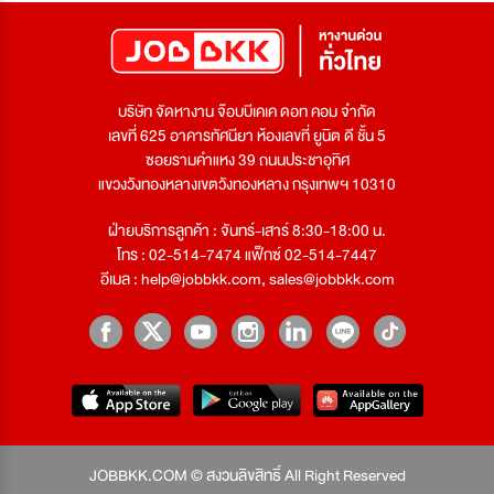
บริษัท จัดหางาน จ๊อบบีเคเค ดอท คอม จำกัด
เลขที่ 625 อาคารทัศนียา ห้องเลขที่ ยูนิต ดี ชั้น 5
ซอยรามคำแหง 39 ถนนประชาอุทิศ
แขวงวังทองหลางเขตวังทองหลาง กรุงเทพฯ 10310
ฝ่ายบริการลูกค้า : จันทร์-เสาร์ 8:30-18:00 น.
โทร : 02-514-7474 แฟ็กซ์ 02-514-7447
อีเมล :
help@jobbkk.com
,
sales@jobbkk.com
JOBBKK.COM © สงวนลิขสิทธิ์ All Right Reserved