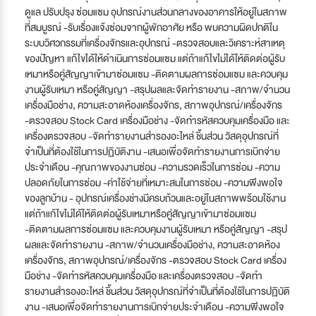
ดูแล ปรับปรุง ซ่อมแซม อุปกรณ์งานส่วนกลางของอาคารให้อยู่ในสภาพ
ที่สมบูรณ์ -รับเรื่องแจ้งซ่อมจากผู้พักอาศัย หรือ พบความผิดปกติใน
ระบบวิศวกรรมที่เครื่องจักรและอุปกรณ์ -ตรวจสอบและวิเคราะห์สาเหตุ
ของปัญหา แก้ไขได้ให้ดำเนินการซ่อมแซม แต่ถ้าแก้ไขไม่ได้ให้ติดต่อผู้รับ
เหมาหรือคู่สัญญาเข้ามาซ่อมแซม -ติดตามผลการซ่อมแซม และควบคุม
งานผู้รับเหมา หรือคู่สัญญา -สรุปผลและจัดทำรายงาน -สภาพ/จำนวน
เครื่องมือช่าง, ความสะอาดห้องเครื่องจักร, สภาพอุปกรณ์/เครื่องจักร
-ตรวจสอบ Stock Card เครื่องมือช่าง -จัดทำรหัสควบคุมเครื่องมือ และ
เครื่องตรวจสอบ -จัดทำรายงานสำรองอะไหล่ ชิ้นส่วน วัสดุอุปกรณ์ที่
จำเป็นที่ต้องใช้ในการปฏิบัติงาน -เสนอเพื่อจัดทำรายงานการเบิกจ่าย
ประจำเดือน -คุณภาพของงานซ่อม -ความรวดเร็วในการซ่อม -ความ
ปลอดภัยในการซ่อม -ค่าใช้จ่ายที่เหมาะสมในการซ่อม -ความพึงพอใจ
ของลูกบ้าน - อุปกรณ์เครื่องช่างมีครบถ้วนและอยู่ในสภาพพร้อมใช้งาน
แต่ถ้าแก้ไขไม่ได้ให้ติดต่อผู้รับเหมาหรือคู่สัญญาเข้ามาซ่อมแซม
-ติดตามผลการซ่อมแซม และควบคุมงานผู้รับเหมา หรือคู่สัญญา -สรุป
ผลและจัดทำรายงาน -สภาพ/จำนวนเครื่องมือช่าง, ความสะอาดห้อง
เครื่องจักร, สภาพอุปกรณ์/เครื่องจักร -ตรวจสอบ Stock Card เครื่อง
มือช่าง -จัดทำรหัสควบคุมเครื่องมือ และเครื่องตรวจสอบ -จัดทำ
รายงานสำรองอะไหล่ ชิ้นส่วน วัสดุอุปกรณ์ที่จำเป็นที่ต้องใช้ในการปฏิบัติ
งาน -เสนอเพื่อจัดทำรายงานการเบิกจ่ายประจำเดือน -ความพึงพอใจ