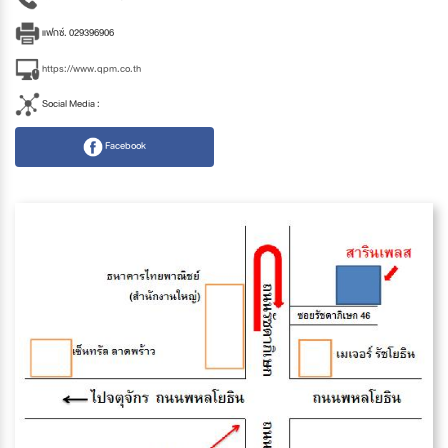
แฟกซ์. 029396906
https://www.qpm.co.th
Social Media :
Facebook