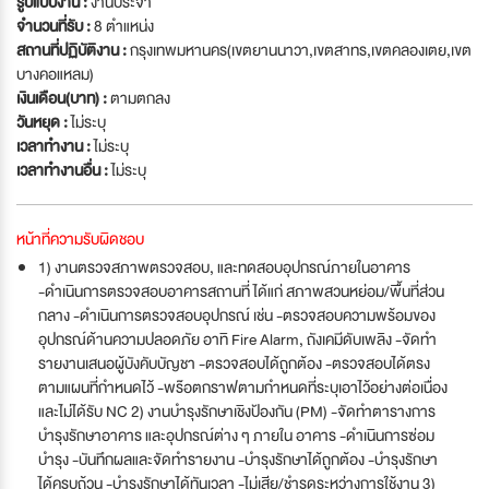
รูปแบบงาน :
งานประจำ
จำนวนที่รับ :
8 ตำแหน่ง
สถานที่ปฏิบัติงาน :
กรุงเทพมหานคร(เขตยานนาวา,เขตสาทร,เขตคลองเตย,เขต
บางคอแหลม)
เงินเดือน(บาท) :
ตามตกลง
วันหยุด :
ไม่ระบุ
เวลาทำงาน :
ไม่ระบุ
เวลาทำงานอื่น :
ไม่ระบุ
หน้าที่ความรับผิดชอบ
1) งานตรวจสภาพตรวจสอบ, และทดสอบอุปกรณ์ภายในอาคาร
-ดำเนินการตรวจสอบอาคารสถานที่ ได้แก่ สภาพสวนหย่อม/พื้นที่ส่วน
กลาง -ดำเนินการตรวจสอบอุปกรณ์ เช่น -ตรวจสอบความพร้อมของ
อุปกรณ์ด้านความปลอดภัย อาทิ Fire Alarm, ถังเคมีดับเพลิง -จัดทำ
รายงานเสนอผู้บังคับบัญชา -ตรวจสอบได้ถูกต้อง -ตรวจสอบได้ตรง
ตามแผนที่กำหนดไว้ -พร๊อตกราฟตามกำหนดที่ระบุเอาไว้อย่างต่อเนื่อง
และไม่ได้รับ NC 2) งานบำรุงรักษาเชิงป้องกัน (PM) -จัดทำตารางการ
บำรุงรักษาอาคาร และอุปกรณ์ต่าง ๆ ภายใน อาคาร -ดำเนินการซ่อม
บำรุง -บันทึกผลและจัดทำรายงาน -บำรุงรักษาได้ถูกต้อง -บำรุงรักษา
ได้ครบถ้วน -บำรุงรักษาได้ทันเวลา -ไม่เสีย/ชำรุดระหว่างการใช้งาน 3)