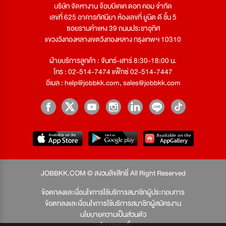
บริษัท จัดหางาน จ๊อบบีเคเค ดอท คอม จำกัด
เลขที่ 625 อาคารทัศนียา ห้องเลขที่ ยูนิต ดี ชั้น 5
ซอยรามคำแหง 39 ถนนประชาอุทิศ
แขวงวังทองหลางเขตวังทองหลาง กรุงเทพฯ 10310
ฝ่ายบริการลูกค้า : จันทร์-เสาร์ 8:30-18:00 น.
โทร : 02-514-7474 แฟ็กซ์ 02-514-7447
อีเมล :
help@jobbkk.com
,
sales@jobbkk.com
JOBBKK.COM © สงวนลิขสิทธิ์ All Right Reserved
ข้อตกลงและเงื่อนไขการใช้บริการสมาชิกผู้ประกอบการ
ข้อตกลงและเงื่อนไขการใช้บริการสมาชิกผู้สมัครงาน
นโยบายความเป็นส่วนตัว
นโยบายคุกกี้