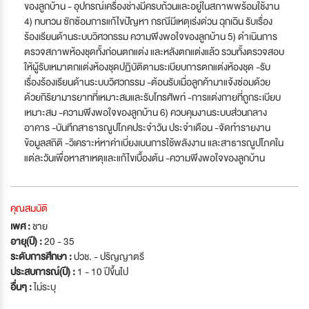
ของลูกบ้าน - อุปกรณ์เครื่องช่างมีครบถ้วนและอยู่ในสภาพพร้อมใช้งาน
4) ทบทวน ซักซ้อมการแก้ไขปัญหา กรณีมีเหตุเร่งด่วน ฉุกเฉิน รับเรื่อง
ร้องเรียนด้านระบบวิศวกรรม ความพึงพอใจของลูกบ้าน 5) ดำเนินการ
ตรวจสภาพห้องชุดทั้งก่อนตกแต่ง และหลังตกแต่งแล้ว รวมทั้งตรวจสอบ
ให้ผู้รับเหมาตกแต่งห้องชุดปฏิบัติตามระเบียบการตกแต่งห้องชุด -รับ
เรื่องร้องเรียนด้านระบบวิศวกรรม -ต้อนรับเมื่อลูกค้ามาแจ้งซ่อมด้วย
ด้วยกิริยามารยาทที่เหมาะสมและรับโทรศัพท์ -การแต่งกายที่ถูกระเบียบ
เหมาะสม -ความพึงพอใจของลูกบ้าน 6) ควบคุมงานระบบส่วนกลาง
อาคาร -บันทึกสาธารณูปโภคประจำวัน ประจำเดือน -จัดทำรายงาน
ข้อมูลสถิติ -วิเคราะห์หาค่าเบี่ยงเบนการใช้พลังงาน และสาธารณูปโภคใน
แต่ละวันเพื่อหาสาเหตุและแก้ไขเบื้องต้น -ความพึงพอใจของลูกบ้าน
คุณสมบัติ
เพศ :
ชาย
อายุ(ปี) :
20 - 35
ระดับการศึกษา :
ปวช. - ปริญญาตรี
ประสบการณ์(ปี) :
1 - 10 ปีขึ้นไป
อื่นๆ :
ไม่ระบุ