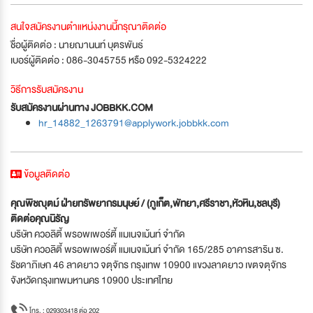
สนใจสมัครงานตำแหน่งงานนี้กรุณาติดต่อ
ชื่อผู้ติดต่อ : นายฌานนท์ บุตรพันธ์
เบอร์ผู้ติดต่อ : 086-3045755 หรือ 092-5324222
วิธีการรับสมัครงาน
รับสมัครงานผ่านทาง JOBBKK.COM
hr_14882_1263791@applywork.jobbkk.com
ข้อมูลติดต่อ
คุณพิชญุตม์ ฝ่ายทรัพยากรมนุษย์ / (ภูเก็ต,พัทยา,ศรีราชา,หัวหิน,ชลบุรี)
ติดต่อคุณนิรัญ
บริษัท ควอลิตี้ พรอพเพอร์ตี้ แมเนจเม้นท์ จำกัด
บริษัท ควอลิตี้ พรอพเพอร์ตี้ แมเนจเม้นท์ จำกัด 165/285 อาคารสาริน ซ.
รัชดาภิเษก 46 ลาดยาว จตุจักร กรุงเทพ 10900 แขวงลาดยาว เขตจตุจักร
จังหวัดกรุงเทพมหานคร 10900 ประเทศไทย
โทร. : 029303418 ต่อ 202