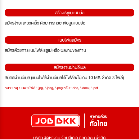
สร้างเรซูเม่แบบย่อ
สมัครง่ายและรวดเร็ว ด้วยการกรอกข้อมูลแบบย่อ
แนบไฟล์สมัคร
สมัครด้วยการแนบไฟล์เรซูเม่ หรือ ผลงานของท่าน
สมัครงานผ่านอีเมล
สมัครผ่านอีเมล (แนบไฟล์ผ่านอีเมลได้ไฟล์ละไม่เกิน 10 MB จำกัด 3 ไฟล์)
หมายเหตุ : เฉพาะไฟล์ *.jpg, *.jpeg, *.png หรือ *.doc, *.docx, *.pdf
บริษัท จัดหางาน จ๊อบบีเคเค ดอท คอม จำกัด