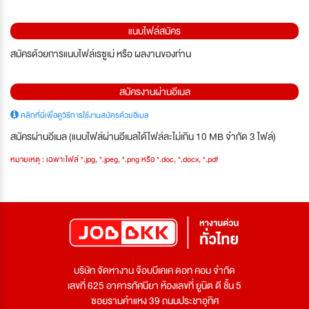
แนบไฟล์สมัคร
สมัครด้วยการแนบไฟล์เรซูเม่ หรือ ผลงานของท่าน
สมัครงานผ่านอีเมล
คลิกที่นี่เพื่อดูวิธีการใช้งานสมัครด้วยอีเมล
สมัครผ่านอีเมล (แนบไฟล์ผ่านอีเมลได้ไฟล์ละไม่เกิน 10 MB จำกัด 3 ไฟล์)
หมายเหตุ : เฉพาะไฟล์ *.jpg, *.jpeg, *.png หรือ *.doc, *.docx, *.pdf
บริษัท จัดหางาน จ๊อบบีเคเค ดอท คอม จำกัด
เลขที่ 625 อาคารทัศนียา ห้องเลขที่ ยูนิต ดี ชั้น 5
ซอยรามคำแหง 39 ถนนประชาอุทิศ