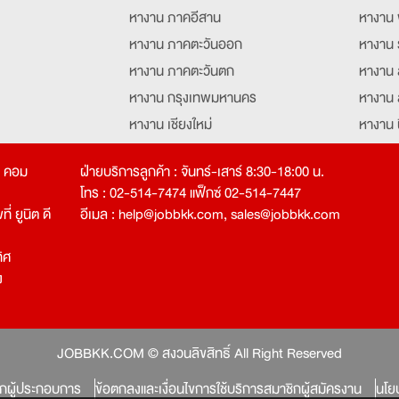
หางาน ภาคอีสาน
หางาน 
หางาน ภาคตะวันออก
หางาน 
หางาน ภาคตะวันตก
หางาน 
หางาน กรุงเทพมหานคร
หางาน 
หางาน เชียงใหม่
หางาน 
หางาน ฉะเชิงเทรา
หางานอ
ท คอม
ฝ่ายบริการลูกค้า : จันทร์-เสาร์ 8:30-18:00 น.
โทร : 02-514-7474 แฟ็กซ์ 02-514-7447
่ ยูนิต ดี
อีเมล :
help@jobbkk.com
,
sales@jobbkk.com
ิศ
ง
tion
JOBBKK.COM © สงวนลิขสิทธิ์ All Right Reserved
ิกผู้ประกอบการ
ข้อตกลงและเงื่อนไขการใช้บริการสมาชิกผู้สมัครงาน
นโย