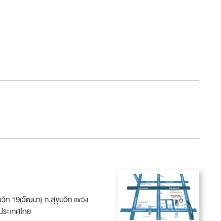
ุมวิท 19(วัฒนา) ถ.สุขุมวิท แขวง
ประเทศไทย