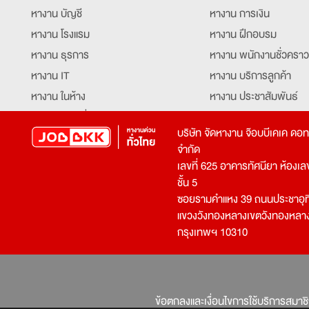
หางาน บัญชี
หางาน การเงิน
หางาน โรงแรม
หางาน ฝึกอบรม
หางาน ธุรการ
หางาน พนักงานชั่วคราว
หางาน IT
หางาน บริการลูกค้า
หางาน ในห้าง
หางาน ประชาสัมพันธ์
หางาน ท่องเที่ยว
หางาน รับโทรศัพท์
บริษัท จัดหางาน จ๊อบบีเคเค ดอ
หางาน จัดซื้อ
หางาน ประสานงาน
จำกัด
หางาน การขาย
หางาน จองตั๋ว
เลขที่ 625 อาคารทัศนียา ห้องเลขที
หางาน คีย์ข้อมูล
หางาน ร้านอาหาร
ชั้น 5
ซอยรามคำแหง 39 ถนนประชาอุท
หางาน บุคคล
หางาน กุ๊ก
แขวงวังทองหลางเขตวังทองหลา
หางาน วิศวกร
หางาน นักศึกษาฝึกงาน
กรุงเทพฯ 10310
หางาน เจ้าหน้าที่รักษาความปลอดภัย
หางาน Mobile Applica
Developer
หางาน พนักงานขับรถ
หางาน ล่ามแปลภาษา
หางาน ผู้จัดการ
บริการสรรหาพนักงาน
ข้อตกลงและเงื่อนไขการใช้บริการสมาช
โปรแกรมเมอร์