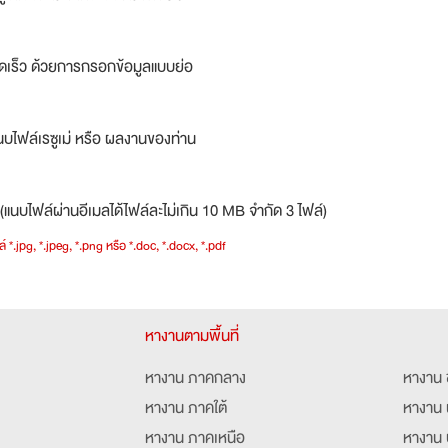
ดเร็ว ด้วยการกรอกข้อมูลแบบย่อ
บไฟล์เรซูเม่ หรือ ผลงานของท่าน
(แนบไฟล์ผ่านอีเมลได้ไฟล์ละไม่เกิน 10 MB จำกัด 3 ไฟล์)
์ *.jpg, *.jpeg, *.png หรือ *.doc, *.docx, *.pdf
หางานตามพื้นที่
หางาน ภาคกลาง
หางาน 
หางาน ภาคใต้
หางาน 
หางาน ภาคเหนือ
หางาน 