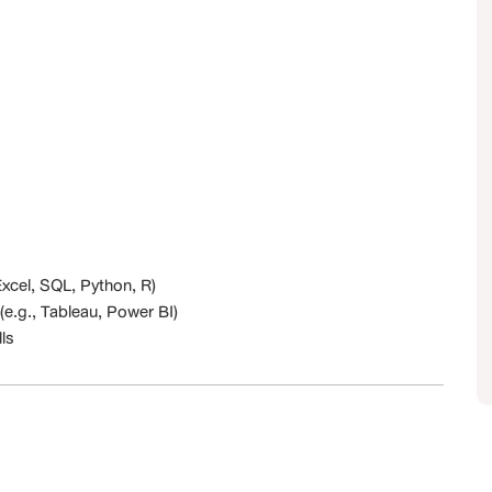
 Excel, SQL, Python, R)
 (e.g., Tableau, Power BI)
ls