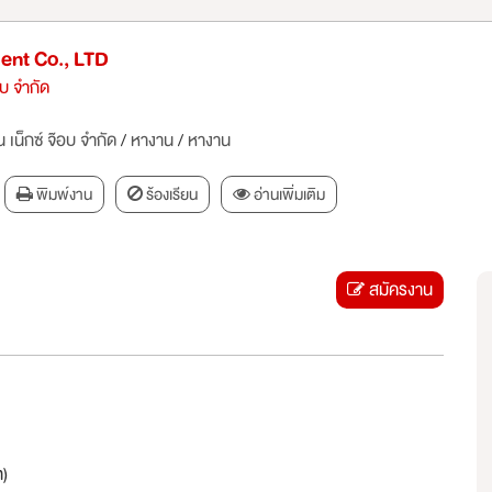
ent Co., LTD
อบ จำกัด
 เน็กซ์ จ๊อบ จำกัด
/
หางาน
/
หางาน
พิมพ์งาน
ร้องเรียน
อ่านเพิ่มเติม
สมัครงาน
)