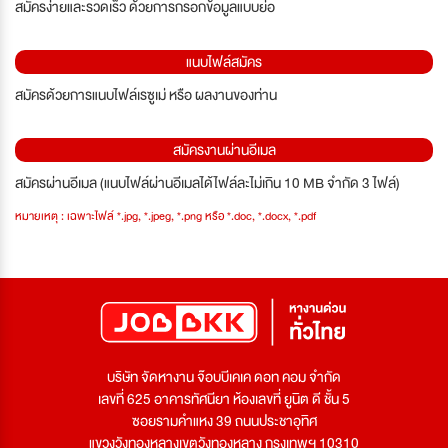
สมัครง่ายและรวดเร็ว ด้วยการกรอกข้อมูลแบบย่อ
แนบไฟล์สมัคร
สมัครด้วยการแนบไฟล์เรซูเม่ หรือ ผลงานของท่าน
สมัครงานผ่านอีเมล
สมัครผ่านอีเมล (แนบไฟล์ผ่านอีเมลได้ไฟล์ละไม่เกิน 10 MB จำกัด 3 ไฟล์)
หมายเหตุ : เฉพาะไฟล์ *.jpg, *.jpeg, *.png หรือ *.doc, *.docx, *.pdf
บริษัท จัดหางาน จ๊อบบีเคเค ดอท คอม จำกัด
เลขที่ 625 อาคารทัศนียา ห้องเลขที่ ยูนิต ดี ชั้น 5
ซอยรามคำแหง 39 ถนนประชาอุทิศ
แขวงวังทองหลางเขตวังทองหลาง กรุงเทพฯ 10310