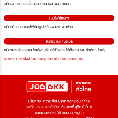
สมัครง่ายและรวดเร็ว ด้วยการกรอกข้อมูลแบบย่อ
แนบไฟล์สมัคร
สมัครด้วยการแนบไฟล์เรซูเม่ หรือ ผลงานของท่าน
สมัครงานผ่านอีเมล
สมัครผ่านอีเมล (แนบไฟล์ผ่านอีเมลได้ไฟล์ละไม่เกิน 10 MB จำกัด 3 ไฟล์)
หมายเหตุ : เฉพาะไฟล์ *.jpg, *.jpeg, *.png หรือ *.doc, *.docx, *.pdf
บริษัท จัดหางาน จ๊อบบีเคเค ดอท คอม จำกัด
เลขที่ 625 อาคารทัศนียา ห้องเลขที่ ยูนิต ดี ชั้น 5
ซอยรามคำแหง 39 ถนนประชาอุทิศ