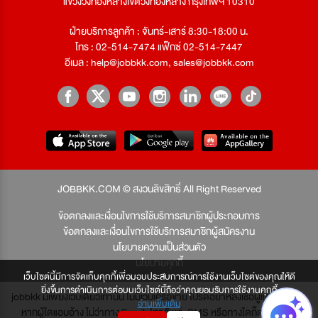
แขวงวังทองหลางเขตวังทองหลาง กรุงเทพฯ 10310
ฝ่ายบริการลูกค้า : จันทร์-เสาร์ 8:30-18:00 น.
โทร : 02-514-7474 แฟ็กซ์ 02-514-7447
อีเมล :
help@jobbkk.com
,
sales@jobbkk.com
JOBBKK.COM © สงวนลิขสิทธิ์ All Right Reserved
ข้อตกลงและเงื่อนไขการใช้บริการสมาชิกผู้ประกอบการ
ข้อตกลงและเงื่อนไขการใช้บริการสมาชิกผู้สมัครงาน
นโยบายความเป็นส่วนตัว
นโยบายคุกกี้
เว็บไซต์นี้มีการจัดเก็บคุกกี้เพื่อมอบประสบการณ์การใช้งานเว็บไซต์ของคุณให้ดี
ยิ่งขึ้นการดำเนินการต่อบนเว็บไซต์นี้ถือว่าคุณยอมรับการใช้งานคุกกี้
jobbkk มีเพียงเว็บเดียวเท่านั้น ไม่มีเว็บเครือข่าย โปรดอย่าหลงเชื่อผู้แอบอ้าง และ
อ่านเพิ่มเติม
หากผู้ใดแอบอ้าง ไม่ว่าทาง Email, โทรศัพท์, SMS หรือทางใดก็ตาม จะถูก