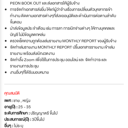
PEON BOOK OUT และส่งเอกสารให้ผู้รับจ้าง
การจัดทำเอกสารส่งยื่น ให้แก่ผู้ว่าจ้างเรื่องการเปลี่ยนตัวบุคลากรเข้า
ทำงาน ติดตามเอกสารต่างๆที่ส่งขออนุมัติและดำเนินการต่อตามลำดับ
ขั้นตอน
นำส่งข้อมูลประจำเดือน เช่น การลา การเบิกจ่ายต่างๆ ให้ทางบุคคลและ
บัญชี ไม่มีข้อมูลตกหล่น
ตรวจเช็คความถูกต้องเล่มรายงาน MONTHLY REPORT ของผู้รับจ้าง
จัดทำเล่มรายงาน MONTHLY REPORT ปริ้นเอกสารรายงาน เข้าเล่ม
รายงาน พร้อมส่งเบิกงวดงาน
จัดทำลิ้ง Zoom เพื่อใช้ในการประชุม ออนไลน์ และ จัดทำวาระและ
รายงานการประชุม
งานอื่นๆที่ได้รับมอบหมาย
คุณสมบัติ
เพศ :
ชาย , หญิง
อายุ(ปี) :
25 - 35
ระดับการศึกษา :
ปริญญาตรี ขึ้นไป
ประสบการณ์(ปี) :
3ปีขึ้นไป
อื่นๆ :
ไม่ระบุ