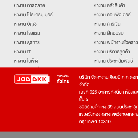
หางาน การตลาด
หางาน คลังสินค้า
หางาน โปรแกรมเมอร์
หางาน คอมพิวเตอร์
หางาน บัญชี
หางาน การเงิน
หางาน โรงแรม
หางาน ฝึกอบรม
หางาน ธุรการ
หางาน พนักงานชั่วคราว
หางาน IT
หางาน บริการลูกค้า
หางาน ในห้าง
หางาน ประชาสัมพันธ์
หางาน ท่องเที่ยว
หางาน รับโทรศัพท์
บริษัท จัดหางาน จ๊อบบีเคเค ดอ
หางาน จัดซื้อ
หางาน ประสานงาน
จำกัด
หางาน การขาย
หางาน จองตั๋ว
เลขที่ 625 อาคารทัศนียา ห้องเลขที
หางาน คีย์ข้อมูล
หางาน ร้านอาหาร
ชั้น 5
ซอยรามคำแหง 39 ถนนประชาอุท
หางาน บุคคล
หางาน กุ๊ก
แขวงวังทองหลางเขตวังทองหลา
หางาน วิศวกร
หางาน นักศึกษาฝึกงาน
กรุงเทพฯ 10310
หางาน เจ้าหน้าที่รักษาความปลอดภัย
หางาน Mobile Applica
Developer
หางาน พนักงานขับรถ