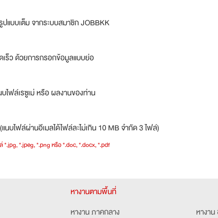
ม่รูปแบบเต็ม จากระบบสมาชิก JOBBKK
ดเร็ว ด้วยการกรอกข้อมูลแบบย่อ
บไฟล์เรซูเม่ หรือ ผลงานของท่าน
(แนบไฟล์ผ่านอีเมลได้ไฟล์ละไม่เกิน 10 MB จำกัด 3 ไฟล์)
์ *.jpg, *.jpeg, *.png หรือ *.doc, *.docx, *.pdf
หางานตามพื้นที่
หางาน ภาคกลาง
หางาน 