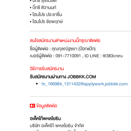
• บิ๊กซี สุขสวัสดิ์
• บิ๊กซี ติวานนท์
• โฮมโปร ประชาชื่น
• โฮมโปร ชัยพฤกษ์
สนใจสมัครงานตำแหน่งงานนี้กรุณาติดต่อ
ชื่อผู้ติดต่อ : คุณกุลณัฐชยา (ป๊อกแป๊ก)
เบอร์ผู้ติดต่อ : 091-7710091 , ID LINE : @383cniru
วิธีการรับสมัครงาน
รับสมัครงานผ่านทาง JOBBKK.COM
hr_166984_1311432@applywork.jobbkk.com
ข้อมูลติดต่อ
อเด็คโก้พหลโยธิน
บริษัท อเด็คโก้ พหลโยธิน จำกัด