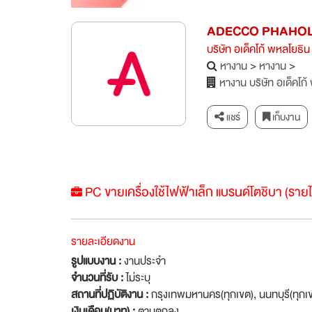
ADECCO PHAHOL
บริษัท อเด็คโก้ พหลโยธิน
หางาน
>
หางาน
>
หางาน บริษัท อเด็คโก้
แชร์
เก็บงาน
PC ขายเครื่องใช้ไฟฟ้าเล็ก แบรนด์โตชิบา (รายไ
รายละเอียดงาน
รูปแบบงาน :
งานประจำ
จำนวนที่รับ :
ไม่ระบุ
สถานที่ปฏิบัติงาน :
กรุงเทพมหานคร(ทุกเขต), นนทบุรี(ทุก
เงินเดือน(บาท) :
ตามตกลง