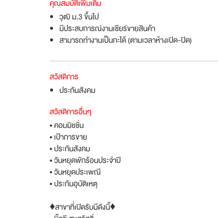
คุณสมบัติเพิ่มเติม
วุฒิ ม.3 ขึ้นไป
มีประสบการณ์งานเชียร์ขายสินค้า
สามารถทำงานเป็นกะได้ (ตามเวลาห้างเปิด-ปิด)
สวัสดิการ
ประกันสังคม
สวัสดิการอื่นๆ
• คอมมิชชั่น
• เป้าการขาย
• ประกันสังคม
• วันหยุดพักร้อนประจำปี
• วันหยุดประเพณี
• ประกันอุบัติเหตุ
♦︎สาขาที่เปิดรับมีดังนี้♦︎