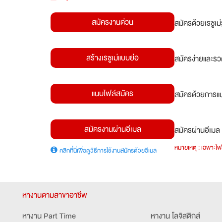
สมัครงานด่วน
สมัครด้วยเรซูเ
สร้างเรซูเม่แบบย่อ
สมัครง่ายและรว
แนบไฟล์สมัคร
สมัครด้วยการแน
สมัครงานผ่านอีเมล
สมัครผ่านอีเมล 
หมายเหตุ : เฉพาะไฟล
คลิกที่นี่เพื่อดูวิธีการใช้งานสมัครด้วยอีเมล
หางานตามสาขาอาชีพ
หางาน Part Time
หางาน โลจิสติกส์