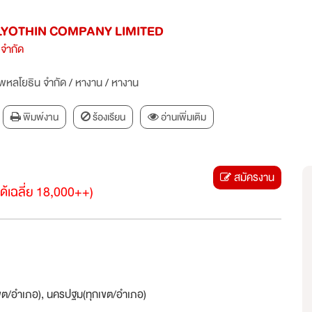
YOTHIN COMPANY LIMITED
 จำกัด
 พหลโยธิน จำกัด
/
หางาน
/
หางาน
พิมพ์งาน
ร้องเรียน
อ่านเพิ่มเติม
สมัครงาน
ด้เฉลี่ย 18,000++)
เขต/อำเภอ), นครปฐม(ทุกเขต/อำเภอ)