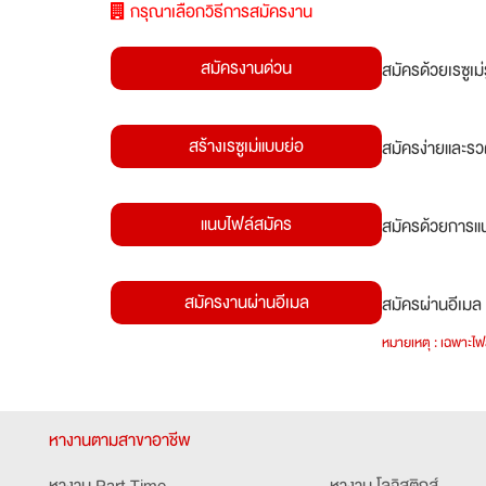
กรุณาเลือกวิธีการสมัครงาน
สมัครงานด่วน
สมัครด้วยเรซูเ
สร้างเรซูเม่แบบย่อ
สมัครง่ายและรว
แนบไฟล์สมัคร
สมัครด้วยการแน
สมัครงานผ่านอีเมล
สมัครผ่านอีเมล 
หมายเหตุ : เฉพาะไฟล
หางานตามสาขาอาชีพ
หางาน Part Time
หางาน โลจิสติกส์