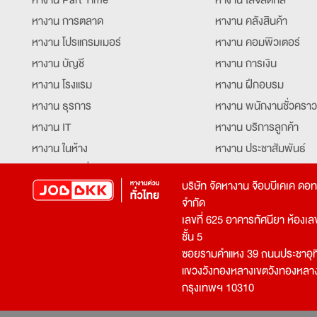
หางาน การตลาด
หางาน คลังสินค้า
หางาน โปรแกรมเมอร์
หางาน คอมพิวเตอร์
หางาน บัญชี
หางาน การเงิน
หางาน โรงแรม
หางาน ฝึกอบรม
หางาน ธุรการ
หางาน พนักงานชั่วคราว
หางาน IT
หางาน บริการลูกค้า
หางาน ในห้าง
หางาน ประชาสัมพันธ์
หางาน ท่องเที่ยว
หางาน รับโทรศัพท์
บริษัท จัดหางาน จ๊อบบีเคเค ดอ
หางาน จัดซื้อ
หางาน ประสานงาน
จำกัด
หางาน การขาย
หางาน จองตั๋ว
เลขที่ 625 อาคารทัศนียา ห้องเลขที
หางาน คีย์ข้อมูล
หางาน ร้านอาหาร
ชั้น 5
ซอยรามคำแหง 39 ถนนประชาอุท
หางาน บุคคล
หางาน กุ๊ก
แขวงวังทองหลางเขตวังทองหลา
หางาน วิศวกร
หางาน นักศึกษาฝึกงาน
กรุงเทพฯ 10310
หางาน เจ้าหน้าที่รักษาความปลอดภัย
หางาน Mobile Applica
Developer