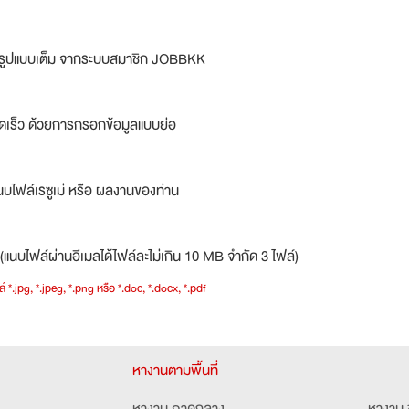
ม่รูปแบบเต็ม จากระบบสมาชิก JOBBKK
ดเร็ว ด้วยการกรอกข้อมูลแบบย่อ
บไฟล์เรซูเม่ หรือ ผลงานของท่าน
(แนบไฟล์ผ่านอีเมลได้ไฟล์ละไม่เกิน 10 MB จำกัด 3 ไฟล์)
์ *.jpg, *.jpeg, *.png หรือ *.doc, *.docx, *.pdf
หางานตามพื้นที่
หางาน ภาคกลาง
หางาน 