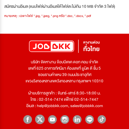
สมัครผ่านอีเมล (แนบไฟล์ผ่านอีเมลได้ไฟล์ละไม่เกิน 10 MB จำกัด 3 ไฟล์)
หมายเหตุ : เฉพาะไฟล์ *.jpg, *.jpeg, *.png หรือ *.doc, *.docx, *.pdf
บริษัท จัดหางาน จ๊อบบีเคเค ดอท คอม จำกัด
เลขที่ 625 อาคารทัศนียา ห้องเลขที่ ยูนิต ดี ชั้น 5
ซอยรามคำแหง 39 ถนนประชาอุทิศ
แขวงวังทองหลางเขตวังทองหลาง กรุงเทพฯ 10310
ฝ่ายบริการลูกค้า : จันทร์-เสาร์ 8:30-18:00 น.
โทร : 02-514-7474 แฟ็กซ์ 02-514-7447
อีเมล :
help@jobbkk.com
,
sales@jobbkk.com