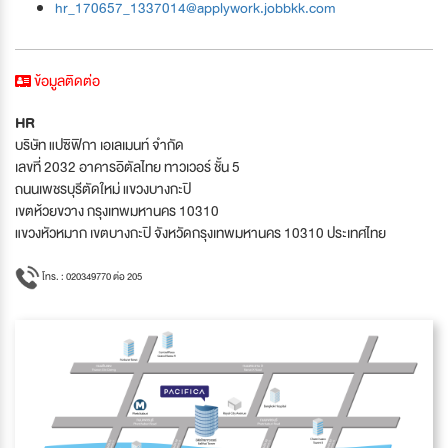
hr_170657_1337014@applywork.jobbkk.com
ข้อมูลติดต่อ
HR
บริษัท แปซิฟิกา เอเลเมนท์ จำกัด
เลขที่ 2032 อาคารอิตัลไทย ทาวเวอร์ ชั้น 5
ถนนเพชรบุรีตัดใหม่ แขวงบางกะปิ
เขตห้วยขวาง กรุงเทพมหานคร 10310
แขวงหัวหมาก เขตบางกะปิ จังหวัดกรุงเทพมหานคร 10310 ประเทศไทย
โทร. : 020349770 ต่อ 205