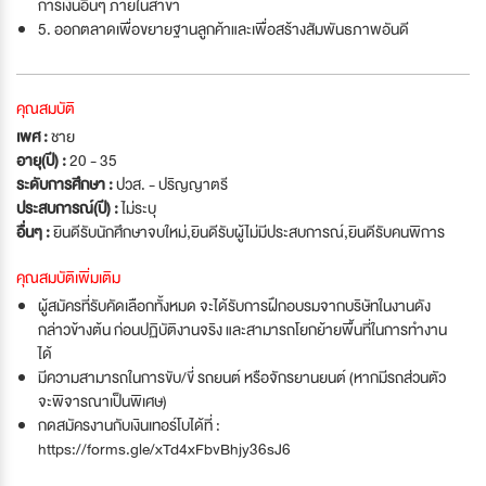
การเงินอื่นๆ ภายในสาขา
5. ออกตลาดเพื่อขยายฐานลูกค้าและเพื่อสร้างสัมพันธภาพอันดี
คุณสมบัติ
เพศ :
ชาย
อายุ(ปี) :
20 - 35
ระดับการศึกษา :
ปวส. - ปริญญาตรี
ประสบการณ์(ปี) :
ไม่ระบุ
อื่นๆ :
ยินดีรับนักศึกษาจบใหม่
,
ยินดีรับผู้ไม่มีประสบการณ์
,
ยินดีรับคนพิการ
คุณสมบัติเพิ่มเติม
ผู้สมัครที่รับคัดเลือกทั้งหมด จะได้รับการฝึกอบรมจากบริษัทในงานดัง
กล่าวข้างต้น ก่อนปฏิบัติงานจริง และสามารถโยกย้ายพื้นที่ในการทำงาน
ได้
มีความสามารถในการขับ/ขี่ รถยนต์ หรือจักรยานยนต์ (หากมีรถส่วนตัว
จะพิจารณาเป็นพิเศษ)
กดสมัครงานกับเงินเทอร์โบได้ที่ :
https://forms.gle/xTd4xFbvBhjy36sJ6