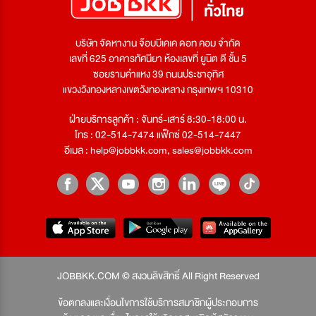
บริษัท จัดหางาน จ๊อบบีเคเค ดอท คอม จำกัด
เลขที่ 625 อาคารทัศนียา ห้องเลขที่ ยูนิต ดี ชั้น 5
ซอยรามคำแหง 39 ถนนประชาอุทิศ
แขวงวังทองหลางเขตวังทองหลาง กรุงเทพฯ 10310
ฝ่ายบริการลูกค้า : จันทร์-เสาร์ 8:30-18:00 น.
โทร : 02-514-7474 แฟ็กซ์ 02-514-7447
อีเมล :
help@jobbkk.com
,
sales@jobbkk.com
JOBBKK.COM © สงวนลิขสิทธิ์ All Right Reserved
ข้อตกลงและเงื่อนไขการใช้บริการสมาชิกผู้ประกอบการ