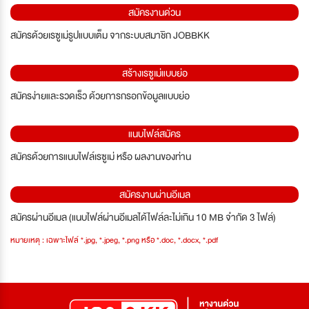
สมัครงานด่วน
สมัครด้วยเรซูเม่รูปแบบเต็ม จากระบบสมาชิก JOBBKK
สร้างเรซูเม่แบบย่อ
สมัครง่ายและรวดเร็ว ด้วยการกรอกข้อมูลแบบย่อ
แนบไฟล์สมัคร
สมัครด้วยการแนบไฟล์เรซูเม่ หรือ ผลงานของท่าน
สมัครงานผ่านอีเมล
สมัครผ่านอีเมล (แนบไฟล์ผ่านอีเมลได้ไฟล์ละไม่เกิน 10 MB จำกัด 3 ไฟล์)
หมายเหตุ : เฉพาะไฟล์ *.jpg, *.jpeg, *.png หรือ *.doc, *.docx, *.pdf