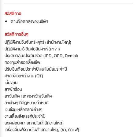
สวัสดิการ
ตามข้อตกลงของบริษัท
สวัสดิการอื่นๆ
ปฏิบัติงานวันจันทร์-ศุกร์ (สำนักงานใหญ่)
ปฏิบัติงาน 6 วันต่อสัปดาห์ (สาขา)
ประกันกลุ่ม/ประกันชีวิต (IPD, OPD, Dental)
กองทุนสำรองเลี้ยงชีพ
ปรับเงินเดือนประจำปี และโบนัสประจำปี
ค่าล่วงเวลาทำงาน (OT)
เบี้ยขยัน
ลาพักร้อน
ลาวันเกิด และของขวัญวันเกิด
ลาต่างๆ ที่กฏหมายกำหนด
เงินช่วยเหลือกรณีต่างๆ
งานเลี้ยงสังสรรค์ประจำปี
นวดผ่อนคลายภายในสำนักงานใหญ่
เครื่องดื่มฟรีภายในสำนักงานใหญ่ (ชา, กาแฟ)