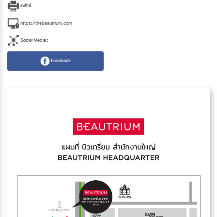
แฟกซ์. -
https://thebeautrium.com
Social Media :
Facebook