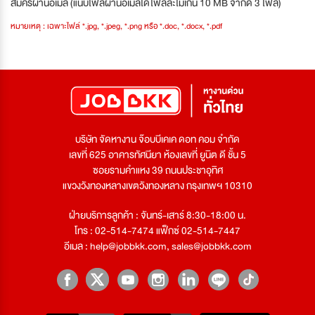
สมัครผ่านอีเมล (แนบไฟล์ผ่านอีเมลได้ไฟล์ละไม่เกิน 10 MB จำกัด 3 ไฟล์)
หมายเหตุ : เฉพาะไฟล์ *.jpg, *.jpeg, *.png หรือ *.doc, *.docx, *.pdf
บริษัท จัดหางาน จ๊อบบีเคเค ดอท คอม จำกัด
เลขที่ 625 อาคารทัศนียา ห้องเลขที่ ยูนิต ดี ชั้น 5
ซอยรามคำแหง 39 ถนนประชาอุทิศ
แขวงวังทองหลางเขตวังทองหลาง กรุงเทพฯ 10310
ฝ่ายบริการลูกค้า : จันทร์-เสาร์ 8:30-18:00 น.
โทร : 02-514-7474 แฟ็กซ์ 02-514-7447
อีเมล :
help@jobbkk.com
,
sales@jobbkk.com