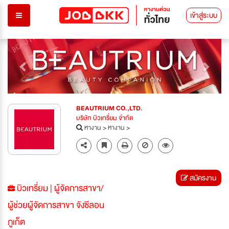
เข้าสู่ระบบ
Previous
Next
BEAUTRIUM CO.,LTD.
บริษัท บิวเทรี่ยม จำกัด
หางาน
>
หางาน
>
สมัครงาน
บิวเทรี่ยม | ผู้จัดการสาขา/
ผู้ช่วยผู้จัดการสาขา จังซีลอน
ภูเก็ต