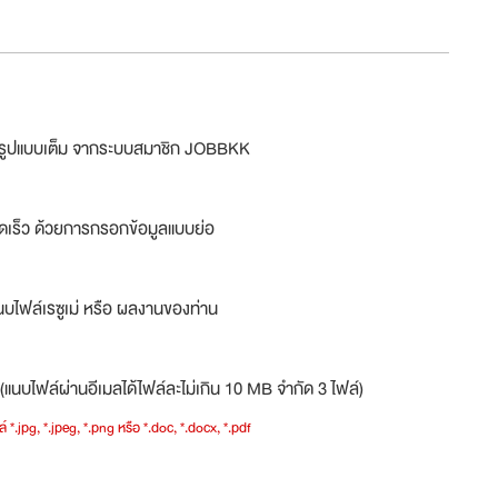
ม่รูปแบบเต็ม จากระบบสมาชิก JOBBKK
ดเร็ว ด้วยการกรอกข้อมูลแบบย่อ
บไฟล์เรซูเม่ หรือ ผลงานของท่าน
(แนบไฟล์ผ่านอีเมลได้ไฟล์ละไม่เกิน 10 MB จำกัด 3 ไฟล์)
์ *.jpg, *.jpeg, *.png หรือ *.doc, *.docx, *.pdf