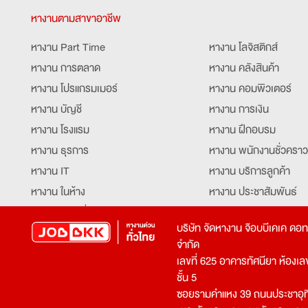
หางานตามสาขาอาชีพ
หางาน Part Time
หางาน โลจิสติกส์
หางาน การตลาด
หางาน คลังสินค้า
หางาน โปรแกรมเมอร์
หางาน คอมพิวเตอร์
หางาน บัญชี
หางาน การเงิน
หางาน โรงแรม
หางาน ฝึกอบรม
หางาน ธุรการ
หางาน พนักงานชั่วคราว
หางาน IT
หางาน บริการลูกค้า
หางาน ในห้าง
หางาน ประชาสัมพันธ์
หางาน ท่องเที่ยว
หางาน รับโทรศัพท์
บริษัท จัดหางาน จ๊อบบีเคเค ดอ
หางาน จัดซื้อ
หางาน ประสานงาน
จำกัด
หางาน การขาย
หางาน จองตั๋ว
เลขที่ 625 อาคารทัศนียา ห้องเลขที
หางาน คีย์ข้อมูล
หางาน ร้านอาหาร
ชั้น 5
ซอยรามคำแหง 39 ถนนประชาอุท
หางาน บุคคล
หางาน กุ๊ก