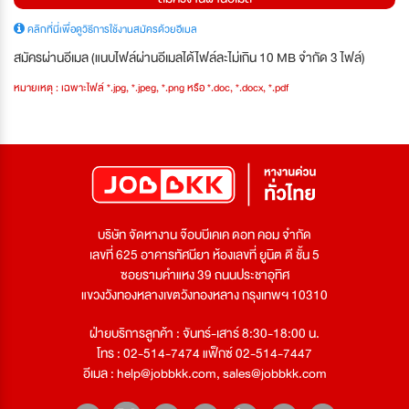
คลิกที่นี่เพื่อดูวิธีการใช้งานสมัครด้วยอีเมล
สมัครผ่านอีเมล (แนบไฟล์ผ่านอีเมลได้ไฟล์ละไม่เกิน 10 MB จำกัด 3 ไฟล์)
หมายเหตุ : เฉพาะไฟล์ *.jpg, *.jpeg, *.png หรือ *.doc, *.docx, *.pdf
บริษัท จัดหางาน จ๊อบบีเคเค ดอท คอม จำกัด
เลขที่ 625 อาคารทัศนียา ห้องเลขที่ ยูนิต ดี ชั้น 5
ซอยรามคำแหง 39 ถนนประชาอุทิศ
แขวงวังทองหลางเขตวังทองหลาง กรุงเทพฯ 10310
ฝ่ายบริการลูกค้า : จันทร์-เสาร์ 8:30-18:00 น.
โทร : 02-514-7474 แฟ็กซ์ 02-514-7447
อีเมล :
help@jobbkk.com
,
sales@jobbkk.com