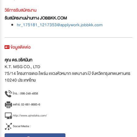
วิธีการรับสมัครงาน
รับสมัครงานผ่านทาง JOBBKK.COM
hr_175181_1217353@applywork.jobbkk.com
ข้อมูลติดต่อ
คุณ ดร.วริศนันท
K.T. MSG CO., LTD
75/14 โครงการเดอะไพร์ม แขวงหัวหมาก เขตบางกะปิ จังหวัดกรุงเทพมหานคร
10240 ประเทศไทย
โทร. : 098-248-4858
แฟกซ์. 02-661-8685-6
http://www.ajinotaka.com/
Social Media :