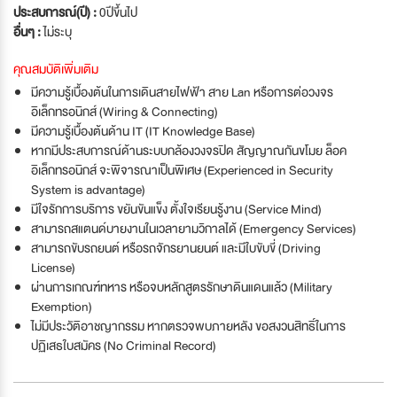
ประสบการณ์(ปี) :
0ปีขึ้นไป
อื่นๆ :
ไม่ระบุ
คุณสมบัติเพิ่มเติม
มีความรู้เบื้องต้นในการเดินสายไฟฟ้า สาย Lan หรือการต่อวงจร
อิเล็กทรอนิกส์ (Wiring & Connecting)
มีความรู้เบื้องต้นด้าน IT (IT Knowledge Base)
หากมีประสบการณ์ด้านระบบกล้องวงจรปิด สัญญาณกันขโมย ล็อค
อิเล็กทรอนิกส์ จะพิจารณาเป็นพิเศษ (Experienced in Security
System is advantage)
มีใจรักการบริการ ขยันขันแข็ง ตั้งใจเรียนรู้งาน (Service Mind)
สามารถสแตนด์บายงานในเวลายามวิกาลได้ (Emergency Services)
สามารถขับรถยนต์ หรือรถจักรยานยนต์ และมีใบขับขี่ (Driving
License)
ผ่านการเกณฑ์ทหาร หรือจบหลักสูตรรักษาดินแดนแล้ว (Military
Exemption)
ไม่มีประวัติอาชญากรรม หากตรวจพบภายหลัง ขอสงวนสิทธิ์ในการ
ปฏิเสธใบสมัคร (No Criminal Record)