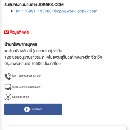
รับสมัครงานผ่านทาง JOBBKK.COM
hr_176991_1334061@applywork.jobbkk.com
ข้อมูลติดต่อ
ฝ่ายทรัพยากรบุคคล
แองโกลอีสต์ชัวร์ตี้ (ประเทศไทย) จำกัด
128 ซอยอนุมานราชธน ถ.เดโช แขวงสุริยวงศ์ เขตบางรัก จังหวัด
กรุงเทพมหานคร 10500 ประเทศไทย
โทร. : 022384561 ต่อ 233
https://www.aeginc.co/
Social Media :
Facebook