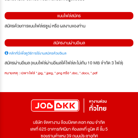
แนบไฟล์สมัคร
สมัครด้วยการแนบไฟล์เรซูเม่ หรือ ผลงานของท่าน
สมัครงานผ่านอีเมล
คลิกที่นี่เพื่อดูวิธีการใช้งานสมัครด้วยอีเมล
สมัครผ่านอีเมล (แนบไฟล์ผ่านอีเมลได้ไฟล์ละไม่เกิน 10 MB จำกัด 3 ไฟล์)
หมายเหตุ : เฉพาะไฟล์ *.jpg, *.jpeg, *.png หรือ *.doc, *.docx, *.pdf
บริษัท จัดหางาน จ๊อบบีเคเค ดอท คอม จำกัด
เลขที่ 625 อาคารทัศนียา ห้องเลขที่ ยูนิต ดี ชั้น 5
ซอยรามคำแหง 39 ถนนประชาอุทิศ