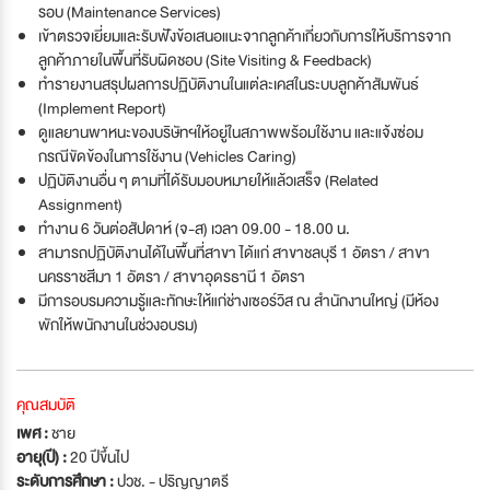
รอบ (Maintenance Services)
เข้าตรวจเยี่ยมและรับฟังข้อเสนอแนะจากลูกค้าเกี่ยวกับการให้บริการจาก
ลูกค้าภายในพื้นที่รับผิดชอบ (Site Visiting & Feedback)
ทำรายงานสรุปผลการปฏิบัติงานในแต่ละเคสในระบบลูกค้าสัมพันธ์
(Implement Report)
ดูแลยานพาหนะของบริษัทฯให้อยู่ในสภาพพร้อมใช้งาน และแจ้งซ่อม
กรณีขัดข้องในการใช้งาน (Vehicles Caring)
ปฏิบัติงานอื่น ๆ ตามที่ได้รับมอบหมายให้แล้วเสร็จ (Related
Assignment)
ทำงาน 6 วันต่อสัปดาห์ (จ-ส) เวลา 09.00 - 18.00 น.
สามารถปฏิบัติงานได้ในพื้นที่สาขา ได้แก่ สาขาชลบุรี 1 อัตรา / สาขา
นครราชสีมา 1 อัตรา / สาขาอุดรธานี 1 อัตรา
มีการอบรมความรู้และทักษะให้แก่ช่างเซอร์วิส ณ สำนักงานใหญ่ (มีห้อง
พักให้พนักงานในช่วงอบรม)
คุณสมบัติ
เพศ :
ชาย
อายุ(ปี) :
20 ปีขึ้นไป
ระดับการศึกษา :
ปวช. - ปริญญาตรี