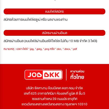
แนบไฟล์สมัคร
สมัครด้วยการแนบไฟล์เรซูเม่ หรือ ผลงานของท่าน
สมัครงานผ่านอีเมล
สมัครผ่านอีเมล (แนบไฟล์ผ่านอีเมลได้ไฟล์ละไม่เกิน 10 MB จำกัด 3 ไฟล์)
หมายเหตุ : เฉพาะไฟล์ *.jpg, *.jpeg, *.png หรือ *.doc, *.docx, *.pdf
บริษัท จัดหางาน จ๊อบบีเคเค ดอท คอม จำกัด
เลขที่ 625 อาคารทัศนียา ห้องเลขที่ ยูนิต ดี ชั้น 5
ซอยรามคำแหง 39 ถนนประชาอุทิศ
แขวงวังทองหลางเขตวังทองหลาง กรุงเทพฯ 10310