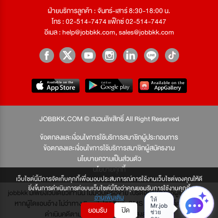
ฝ่ายบริการลูกค้า : จันทร์-เสาร์ 8:30-18:00 น.
โทร : 02-514-7474 แฟ็กซ์ 02-514-7447
อีเมล :
help@jobbkk.com
,
sales@jobbkk.com
JOBBKK.COM © สงวนลิขสิทธิ์ All Right Reserved
ข้อตกลงและเงื่อนไขการใช้บริการสมาชิกผู้ประกอบการ
ข้อตกลงและเงื่อนไขการใช้บริการสมาชิกผู้สมัครงาน
นโยบายความเป็นส่วนตัว
นโยบายคุกกี้
เว็บไซต์นี้มีการจัดเก็บคุกกี้เพื่อมอบประสบการณ์การใช้งานเว็บไซต์ของคุณให้ดี
ยิ่งขึ้นการดำเนินการต่อบนเว็บไซต์นี้ถือว่าคุณยอมรับการใช้งานคุกกี้
jobbkk มีเพียงเว็บเดียวเท่านั้น ไม่มีเว็บเครือข่าย โปรดอย่าหลงเชื่อผู้แอบอ้าง และ
อ่านเพิ่มเติม
หากผู้ใดแอบอ้าง ไม่ว่าทาง Email, โทรศัพท์, SMS หรือทางใดก็ตาม จะถูก
ยอมรับ
ปิด
ดำเนินคดีตามที่กฎหมายบัญญัติไว้สูงสุด