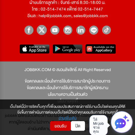
ฝ่ายบริการลูกค้า : จันทร์-เสาร์ 8:30-18:00 น.
โทร : 02-514-7474 แฟ็กซ์ 02-514-7447
อีเมล :
help@jobbkk.com
,
sales@jobbkk.com
JOBBKK.COM © สงวนลิขสิทธิ์ All Right Reserved
ข้อตกลงและเงื่อนไขการใช้บริการสมาชิกผู้ประกอบการ
ข้อตกลงและเงื่อนไขการใช้บริการสมาชิกผู้สมัครงาน
นโยบายความเป็นส่วนตัว
นโยบายคุกกี้
เว็บไซต์นี้มีการจัดเก็บคุกกี้เพื่อมอบประสบการณ์การใช้งานเว็บไซต์ของคุณให้ดี
ยิ่งขึ้นการดำเนินการต่อบนเว็บไซต์นี้ถือว่าคุณยอมรับการใช้งานคุกกี้
jobbkk มีเพียงเว็บเดียวเท่านั้น ไม่มีเว็บเครือข่าย โปรดอย่าหลงเชื่อผู้แอบอ้าง และ
อ่านเพิ่มเติม
หากผู้ใดแอบอ้าง ไม่ว่าทาง Email, โทรศัพท์, SMS หรือทางใดก็ตาม จะถูก
ยอมรับ
ปิด
ดำเนินคดีตามที่กฎหมายบัญญัติไว้สูงสุด