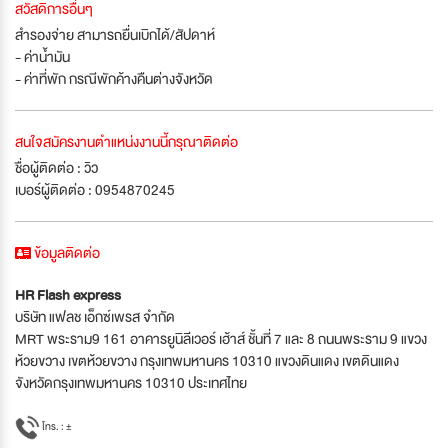
สวัสดิการอื่นๆ
สำรองจ่าย สามารถยื่นเบิกได้/สัปดาห์
- ค่าน้ำมัน
- ค่าที่พัก กรณีพักค้างคืนต่างจังหวัด
สนใจสมัครงานตำแหน่งงานนี้กรุณาติดต่อ
ชื่อผู้ติดต่อ : วิว
เบอร์ผู้ติดต่อ : 0954870245
ข้อมูลติดต่อ
HR Flash express
บริษัท แฟลช เอ็กซ์เพรส จำกัด
MRT พระราม9 161 อาคารยูนิลีเวอร์ เฮ้าส์ ชั้นที่ 7 และ 8 ถนนพระราม 9 แขวง
ห้วยขวาง เขตห้วยขวาง กรุงเทพมหานคร 10310 แขวงดินแดง เขตดินแดง
จังหวัดกรุงเทพมหานคร 10310 ประเทศไทย
โทร. : +-