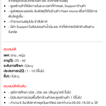
จำกัดธุรกิจประเภทร้านค้า และ อาคารพาณิชย์)
- ดูแลร้านค้าที่เปิดภายในระยะเวลาที่กำหนด, Support ร้านค้า
- ดูพัสดุและยอดส่ง-รับพัสดุให้กับร้านค้า Flash Home เพื่อทำให้มีการ
เติบโตสูงขึ้น
- ทำรายงานสรุปประจำสัปดาห์
- มีค่า Support ในส่วนของค่าน้ำมัน และ ค่าที่พักกรณีพักค้างคืนต่าง
จังหวัด
คุณสมบัติ
เพศ :
ชาย , หญิง
อายุ(ปี) :
25 - 40
ระดับการศึกษา :
ไม่ระบุ
ประสบการณ์(ปี) :
1 - 10 ปีขึ้นไป
อื่นๆ :
ไม่ระบุ
คุณสมบัติเพิ่มเติม
- วุฒิการศึกษา ปวส., ปวช. และ ปริญญาตรี ขึ้นไป
- มีประสบการณ์ลงพื้นที่หาร้านค้าและดูแลร้านค้า 1 ปีขึ้นไป
- ทำงาน 6 วัน/สัปดาห์ หยุดวันอาทิตย์ เวลาทำงาน 09.00-18.00 น. ได้