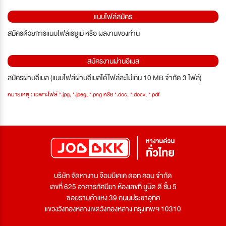
แนบไฟล์สมัคร
สมัครด้วยการแนบไฟล์เรซูเม่ หรือ ผลงานของท่าน
สมัครงานผ่านอีเมล
สมัครผ่านอีเมล (แนบไฟล์ผ่านอีเมลได้ไฟล์ละไม่เกิน 10 MB จำกัด 3 ไฟล์)
หมายเหตุ : เฉพาะไฟล์ *.jpg, *.jpeg, *.png หรือ *.doc, *.docx, *.pdf
บริษัท จัดหางาน จ๊อบบีเคเค ดอท คอม จำกัด
เลขที่ 625 อาคารทัศนียา ห้องเลขที่ ยูนิต ดี ชั้น 5
ซอยรามคำแหง 39 ถนนประชาอุทิศ
แขวงวังทองหลางเขตวังทองหลาง กรุงเทพฯ 10310