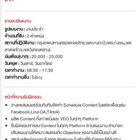
รายละเอียดงาน
รูปแบบงาน :
งานประจำ
จำนวนที่รับ :
2 ตำแหน่ง
สถานที่ปฏิบัติงาน :
กรุงเทพมหานคร(เขตจตุจักร,เขตบางกะปิ,เขตบางเขน,เขต
ลาดพร้าว,เขตวังทองหลาง)
เงินเดือน(บาท) :
20,000 - 25,000
วันหยุด :
วันเสาร์
,
วันอาทิตย์
เวลาทำงาน :
08:30 - 17:30
เวลาทำงานอื่น :
ไม่ระบุ
หน้าที่ความรับผิดชอบ
วางแพลนเนอร์ร่วมกับทีมจัดทำ Schedule Content ในแต่ละเดือนเช่น
Facebook,Line OA,Tiktok)
ผลิต Content ทั้งภาพนิ่งและ VDO ในทุกๆ Platform
รับผิดชอบการลง Content ในทุกๆ Platform ตามแผนงาน สามารถ
ปรับแผนงานให้เหมาะสมตรงกับ Objective ของงานได้เป็นอย่างดี
สรุปผลลัพธ์ของงานในทุกๆ Platform ในส่วนที่รับผิดชอบให้กับทาง