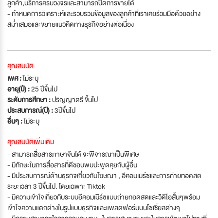
ลูกค้า,บริการครบวงจรและสามารถปิดการขายได้
- กำหนดการวิเคราะห์และรวบรวมข้อมูลของลูกค้าที่เราเคยร่วมมือด้วยอย่าง
สม่ำเสมอและขยายแนวคิดทางธุรกิจอย่างต่อเนื่อง
คุณสมบัติ
เพศ :
ไม่ระบุ
อายุ(ปี) :
25 ปีขึ้นไป
ระดับการศึกษา :
ปริญญาตรี ขึ้นไป
ประสบการณ์(ปี) :
3ปีขึ้นไป
อื่นๆ :
ไม่ระบุ
คุณสมบัติเพิ่มเติม
- สามารถสื่อสารภาษาจีนได้ จะพิจารณาเป็นพิเศษ
- มีทักษะในการสื่อสารที่ดีชอบพบปะพูดคุยกับผู้อื่น
- มีประสบการณ์ด้านธุรกิจเกี่ยวกับโฆษณา , อีคอมเมิร์ซและการถ่ายทอดสด
ระยะเวลา 3 ปีขึ้นไป. โดยเฉพาะ Tiktok
- มีความเข้าใจเกี่ยวกับระบบอีคอมเมิร์ซแบบถ่ายทอดสดและวิดีโอสั้นๆพร้อม
เข้าใจความแตกต่างในรูปแบบธุรกิจและแพลตฟอร์มบนโซเชี่ยลต่างๆ