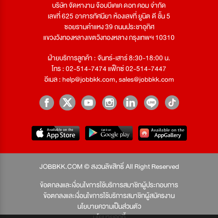
บริษัท จัดหางาน จ๊อบบีเคเค ดอท คอม จำกัด
เลขที่ 625 อาคารทัศนียา ห้องเลขที่ ยูนิต ดี ชั้น 5
ซอยรามคำแหง 39 ถนนประชาอุทิศ
แขวงวังทองหลางเขตวังทองหลาง กรุงเทพฯ 10310
ฝ่ายบริการลูกค้า : จันทร์-เสาร์ 8:30-18:00 น.
โทร : 02-514-7474 แฟ็กซ์ 02-514-7447
อีเมล :
help@jobbkk.com
,
sales@jobbkk.com
JOBBKK.COM © สงวนลิขสิทธิ์ All Right Reserved
ข้อตกลงและเงื่อนไขการใช้บริการสมาชิกผู้ประกอบการ
ข้อตกลงและเงื่อนไขการใช้บริการสมาชิกผู้สมัครงาน
นโยบายความเป็นส่วนตัว
นโยบายคุกกี้