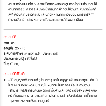
งานระหว่างแผนกได้ 5. ตรวจเช็คสภาพรถและอุปกรณ์ทุกชิ้นส่วนก่อนใช้
งานทุกครั้ง 6. ตรวจระดับของน้ำกลั่นทุกเช้าก่อนใช้งาน 7. ขับขี่รถโฟลค์
ลิฟท์ด้วยความระมัดระวัง และปฏิบัติตามกฎระเบียบอย่างเคร่งครัด **
ทำงานจันทร์ - เสาร์ หยุดเสาร์ที่สอง และเสาร์ที่สี่ของทุกเดือน
คุณสมบัติ
เพศ :
ชาย
อายุ(ปี) :
25 - 45
ระดับการศึกษา :
ต่ำกว่า ม.6 - ปริญญาตรี
ประสบการณ์(ปี) :
1ปีขึ้นไป
อื่นๆ :
ไม่ระบุ
คุณสมบัติเพิ่มเติม
-มีใบอนุญาตขับรถยนต์ (ประเภท1) และใบอนุญาตขับรถบรรทุก 6 ล้อ (มี
ใบขับขี่ประเภท2) -วุฒิม.3 ขึ้นไป -มีทักษะในการติดต่อประสานงาน
-สามารถใช้โปรแกรมคอมพิวเตอร์พื้นฐานได้ -มีความซื่อสัตย์ สุจริตต่อ
หน้าที่และองค์กร -สามารถเดินทางไปทำงานต่างจังหวัดได้บางครั้งคราว
-สุขภาพร่างกายแข็งแรงสมบูรณ์