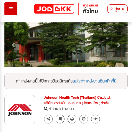
เข้าสู่ระบบ
Previous
Next
ตำแหน่งงานนี้ได้ปิดการรับสมัครแล้ว
สนใจตำแหน่งงานอื่นคลิกที่นี่
Johnson Health Tech (Thailand) Co.,Ltd.
บริษัท จอห์นสัน เฮลธ์ เทค (ประเทศไทย) จำกัด
หางาน
>
หางาน
>