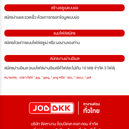
สร้างเรซูเม่แบบย่อ
สมัครง่ายและรวดเร็ว ด้วยการกรอกข้อมูลแบบย่อ
แนบไฟล์สมัคร
สมัครด้วยการแนบไฟล์เรซูเม่ หรือ ผลงานของท่าน
สมัครงานผ่านอีเมล
สมัครผ่านอีเมล (แนบไฟล์ผ่านอีเมลได้ไฟล์ละไม่เกิน 10 MB จำกัด 3 ไฟล์)
หมายเหตุ : เฉพาะไฟล์ *.jpg, *.jpeg, *.png หรือ *.doc, *.docx, *.pdf
บริษัท จัดหางาน จ๊อบบีเคเค ดอท คอม จำกัด