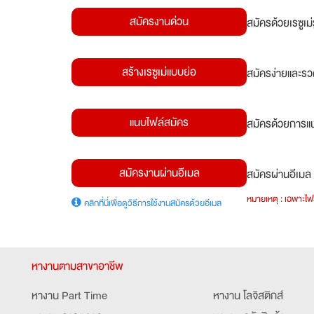
สมัครงานด่วน
สมัครด้วยเรซูเ
สร้างเรซูเม่แบบย่อ
สมัครง่ายและรว
แนบไฟล์สมัคร
สมัครด้วยการแน
สมัครงานผ่านอีเมล
สมัครผ่านอีเมล 
หมายเหตุ : เฉพาะไฟล
คลิกที่นี่เพื่อดูวิธีการใช้งานสมัครด้วยอีเมล
หางานตามสาขาอาชีพ
หางาน Part Time
หางาน โลจิสติกส์