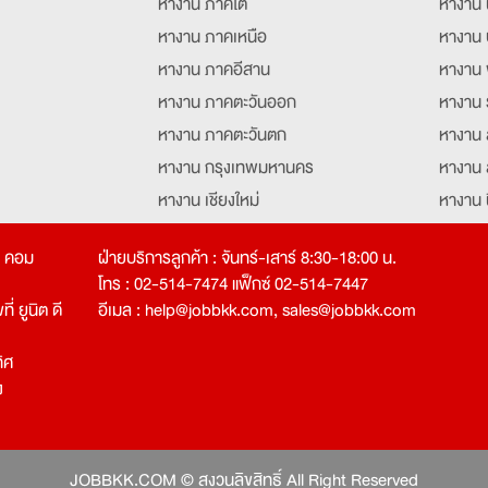
หางาน ภาคใต้
หางาน 
หางาน ภาคเหนือ
หางาน 
หางาน ภาคอีสาน
หางาน 
หางาน ภาคตะวันออก
หางาน 
หางาน ภาคตะวันตก
หางาน 
หางาน กรุงเทพมหานคร
หางาน 
หางาน เชียงใหม่
หางาน 
หางาน ฉะเชิงเทรา
หางานอ
ท คอม
ฝ่ายบริการลูกค้า : จันทร์-เสาร์ 8:30-18:00 น.
โทร : 02-514-7474 แฟ็กซ์ 02-514-7447
่ ยูนิต ดี
อีเมล :
help@jobbkk.com
,
sales@jobbkk.com
ิศ
ง
tion
JOBBKK.COM © สงวนลิขสิทธิ์ All Right Reserved