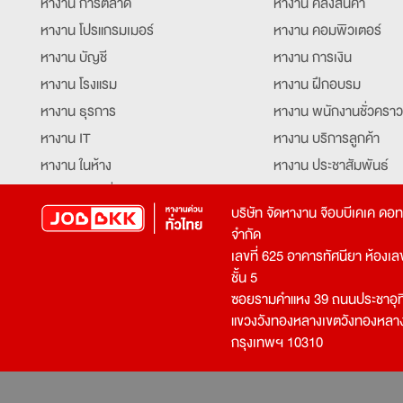
หางาน การตลาด
หางาน คลังสินค้า
หางาน โปรแกรมเมอร์
หางาน คอมพิวเตอร์
หางาน บัญชี
หางาน การเงิน
หางาน โรงแรม
หางาน ฝึกอบรม
หางาน ธุรการ
หางาน พนักงานชั่วคราว
หางาน IT
หางาน บริการลูกค้า
หางาน ในห้าง
หางาน ประชาสัมพันธ์
หางาน ท่องเที่ยว
หางาน รับโทรศัพท์
บริษัท จัดหางาน จ๊อบบีเคเค ดอ
หางาน จัดซื้อ
หางาน ประสานงาน
จำกัด
หางาน การขาย
หางาน จองตั๋ว
เลขที่ 625 อาคารทัศนียา ห้องเลขที
หางาน คีย์ข้อมูล
หางาน ร้านอาหาร
ชั้น 5
ซอยรามคำแหง 39 ถนนประชาอุท
หางาน บุคคล
หางาน กุ๊ก
แขวงวังทองหลางเขตวังทองหลา
หางาน วิศวกร
หางาน นักศึกษาฝึกงาน
กรุงเทพฯ 10310
หางาน เจ้าหน้าที่รักษาความปลอดภัย
หางาน Mobile Applica
Developer
หางาน พนักงานขับรถ