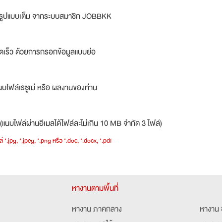
ม่รูปแบบเต็ม จากระบบสมาชิก JOBBKK
ดเร็ว ด้วยการกรอกข้อมูลแบบย่อ
บไฟล์เรซูเม่ หรือ ผลงานของท่าน
(แนบไฟล์ผ่านอีเมลได้ไฟล์ละไม่เกิน 10 MB จำกัด 3 ไฟล์)
์ *.jpg, *.jpeg, *.png หรือ *.doc, *.docx, *.pdf
หางานตามพื้นที่
หางาน ภาคกลาง
หางาน 