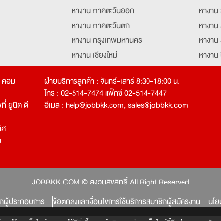
หางาน ภาคตะวันออก
หางาน 
หางาน ภาคตะวันตก
หางาน 
หางาน กรุงเทพมหานคร
หางาน 
หางาน เชียงใหม่
หางาน 
หางาน ฉะเชิงเทรา
หางานอ
ท คอม
ฝ่ายบริการลูกค้า : จันทร์-เสาร์ 8:30-18:00 น.
โทร : 02-514-7474 แฟ็กซ์ 02-514-7447
่ ยูนิต ดี
อีเมล :
help@jobbkk.com
,
sales@jobbkk.com
ิศ
ง
tion
JOBBKK.COM © สงวนลิขสิทธิ์ All Right Reserved
ิกผู้ประกอบการ
ข้อตกลงและเงื่อนไขการใช้บริการสมาชิกผู้สมัครงาน
นโย