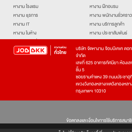
หางาน โรงแรม
หางาน ฝึกอบรม
หางาน ธุรการ
หางาน พนักงานชั่วคราว
หางาน IT
หางาน บริการลูกค้า
หางาน ในห้าง
หางาน ประชาสัมพันธ์
หางาน ท่องเที่ยว
หางาน รับโทรศัพท์
บริษัท จัดหางาน จ๊อบบีเคเค ดอ
หางาน จัดซื้อ
หางาน ประสานงาน
จำกัด
หางาน การขาย
หางาน จองตั๋ว
เลขที่ 625 อาคารทัศนียา ห้องเลขที
หางาน คีย์ข้อมูล
หางาน ร้านอาหาร
ชั้น 5
ซอยรามคำแหง 39 ถนนประชาอุท
หางาน บุคคล
หางาน กุ๊ก
แขวงวังทองหลางเขตวังทองหลา
หางาน วิศวกร
หางาน นักศึกษาฝึกงาน
กรุงเทพฯ 10310
หางาน เจ้าหน้าที่รักษาความปลอดภัย
หางาน Mobile Applica
Developer
หางาน พนักงานขับรถ
หางาน ล่ามแปลภาษา
หางาน ผู้จัดการ
บริการสรรหาพนักงาน
ข้อตกลงและเงื่อนไขการใช้บริการสมาช
โปรแกรมเมอร์
บริษัทจัดหางาน
เจ้าหน้าที่ความปลอดภัย