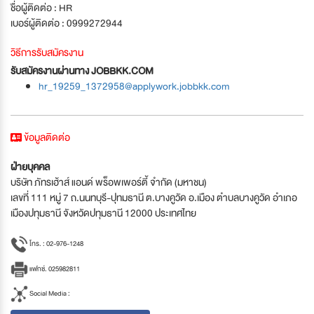
ชื่อผู้ติดต่อ : HR
เบอร์ผู้ติดต่อ : 0999272944
วิธีการรับสมัครงาน
รับสมัครงานผ่านทาง JOBBKK.COM
hr_19259_1372958@applywork.jobbkk.com
ข้อมูลติดต่อ
ฝ่ายบุคคล
บริษัท ภัทรเฮ้าส์ แอนด์ พร็อพเพอร์ตี้ จำกัด (มหาชน)
เลขที่ 111 หมู่ 7 ถ.นนทบุรี-ปุทมธานี ต.บางคูวัด อ.เมือง ตำบลบางคูวัด อำเภอ
เมืองปทุมธานี จังหวัดปทุมธานี 12000 ประเทศไทย
โทร. : 02-976-1248
แฟกซ์. 025982811
Social Media :