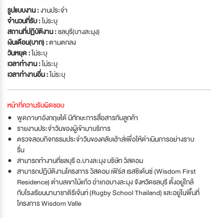
รูปแบบงาน :
งานประจำ
จำนวนที่รับ :
ไม่ระบุ
สถานที่ปฏิบัติงาน :
ชลบุรี(บางละมุง)
เงินเดือน(บาท) :
ตามตกลง
วันหยุด :
ไม่ระบุ
เวลาทำงาน :
ไม่ระบุ
เวลาทำงานอื่น :
ไม่ระบุ
หน้าที่ความรับผิดชอบ
พูดภาษาอังกฤษได้ มีทักษะการสื่อสารกับลูกค้า
รายงานประจำวันของผู้เข้ามาบริการ
ตรวจสอบกิจกรรมประจำวันของคลับเฮ้าส์เพื่อให้ดำเนินการอย่างราบ
รื่น
สามารถทำงานที่ชลบุรี อ.บางละมุง บริษัท วิสดอม
สามารถปฏิบัติงานโครงการ วิสดอม เฟิร์ส เรสซิเด้นซ์ (Wisdom First
Residence) ตำบลเขาไม้แก้ว อำเภอบางละมุง จังหวัดชลบุรี ตั้งอยู่ใกล้
กับโรงเรียนนานาชาติรีเจ้นท์ (Rugby School Thailand) และอยู่ในพื้นที่
โครงการ Wisdom Valle