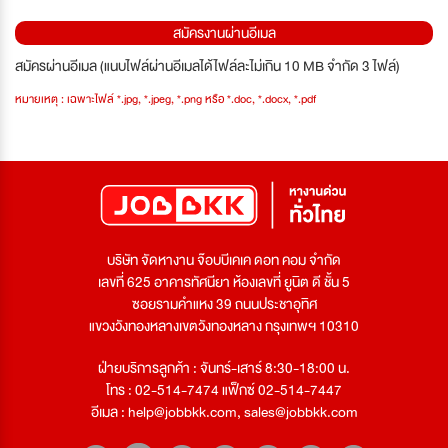
สมัครงานผ่านอีเมล
สมัครผ่านอีเมล (แนบไฟล์ผ่านอีเมลได้ไฟล์ละไม่เกิน 10 MB จำกัด 3 ไฟล์)
หมายเหตุ : เฉพาะไฟล์ *.jpg, *.jpeg, *.png หรือ *.doc, *.docx, *.pdf
บริษัท จัดหางาน จ๊อบบีเคเค ดอท คอม จำกัด
เลขที่ 625 อาคารทัศนียา ห้องเลขที่ ยูนิต ดี ชั้น 5
ซอยรามคำแหง 39 ถนนประชาอุทิศ
แขวงวังทองหลางเขตวังทองหลาง กรุงเทพฯ 10310
ฝ่ายบริการลูกค้า : จันทร์-เสาร์ 8:30-18:00 น.
โทร : 02-514-7474 แฟ็กซ์ 02-514-7447
อีเมล :
help@jobbkk.com
,
sales@jobbkk.com