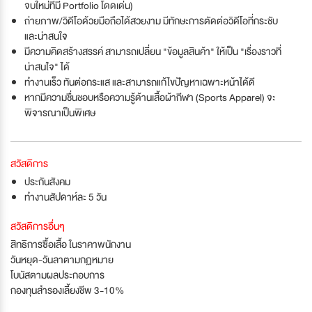
จบใหม่ที่มี Portfolio โดดเด่น)
ถ่ายภาพ/วิดีโอด้วยมือถือได้สวยงาม มีทักษะการตัดต่อวิดีโอที่กระชับ
และน่าสนใจ
มีความคิดสร้างสรรค์ สามารถเปลี่ยน "ข้อมูลสินค้า" ให้เป็น "เรื่องราวที่
น่าสนใจ" ได้
ทำงานเร็ว ทันต่อกระแส และสามารถแก้ไขปัญหาเฉพาะหน้าได้ดี
หากมีความชื่นชอบหรือความรู้ด้านเสื้อผ้ากีฬา (Sports Apparel) จะ
พิจารณาเป็นพิเศษ
สวัสดิการ
ประกันสังคม
ทำงานสัปดาห์ละ 5 วัน
สวัสดิการอื่นๆ
สิทธิการซื้อเสื้อ ในราคาพนักงาน
วันหยุด-วันลาตามกฏหมาย
โบนัสตามผลประกอบการ
กองทุนสำรองเลี้ยงชีพ 3-10%