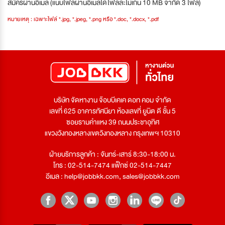
สมัครผ่านอีเมล (แนบไฟล์ผ่านอีเมลได้ไฟล์ละไม่เกิน 10 MB จำกัด 3 ไฟล์)
หมายเหตุ : เฉพาะไฟล์ *.jpg, *.jpeg, *.png หรือ *.doc, *.docx, *.pdf
บริษัท จัดหางาน จ๊อบบีเคเค ดอท คอม จำกัด
เลขที่ 625 อาคารทัศนียา ห้องเลขที่ ยูนิต ดี ชั้น 5
ซอยรามคำแหง 39 ถนนประชาอุทิศ
แขวงวังทองหลางเขตวังทองหลาง กรุงเทพฯ 10310
ฝ่ายบริการลูกค้า : จันทร์-เสาร์ 8:30-18:00 น.
โทร : 02-514-7474 แฟ็กซ์ 02-514-7447
อีเมล :
help@jobbkk.com
,
sales@jobbkk.com