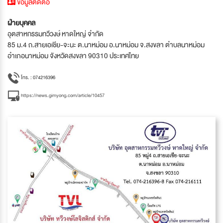
ข้อมูลติดต่อ
ฝ่ายบุคคล
อุตสาหกรรมทวีวงษ์ หาดใหญ่ จำกัด
85 ม.4 ถ.สายเอเชีย-จะนะ ต.นาหม่อม อ.นาหม่อม จ.สงขลา ตำบลนาหม่อม
อำเภอนาหม่อม จังหวัดสงขลา 90310 ประเทศไทย
โทร. : 074216396
https://news.gimyong.com/article/10457