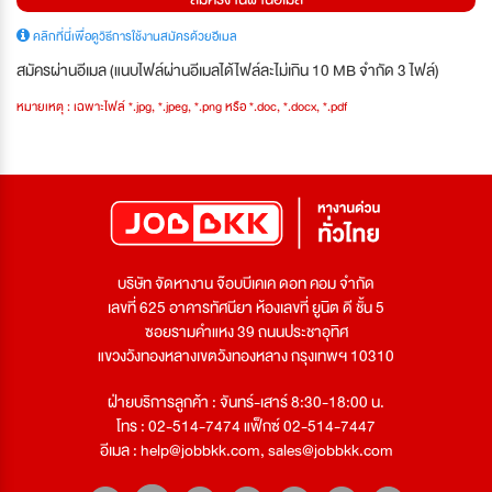
คลิกที่นี่เพื่อดูวิธีการใช้งานสมัครด้วยอีเมล
สมัครผ่านอีเมล (แนบไฟล์ผ่านอีเมลได้ไฟล์ละไม่เกิน 10 MB จำกัด 3 ไฟล์)
หมายเหตุ : เฉพาะไฟล์ *.jpg, *.jpeg, *.png หรือ *.doc, *.docx, *.pdf
บริษัท จัดหางาน จ๊อบบีเคเค ดอท คอม จำกัด
เลขที่ 625 อาคารทัศนียา ห้องเลขที่ ยูนิต ดี ชั้น 5
ซอยรามคำแหง 39 ถนนประชาอุทิศ
แขวงวังทองหลางเขตวังทองหลาง กรุงเทพฯ 10310
ฝ่ายบริการลูกค้า : จันทร์-เสาร์ 8:30-18:00 น.
โทร : 02-514-7474 แฟ็กซ์ 02-514-7447
อีเมล :
help@jobbkk.com
,
sales@jobbkk.com