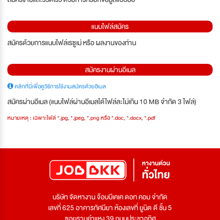
แนบไฟล์สมัคร
สมัครด้วยการแนบไฟล์เรซูเม่ หรือ ผลงานของท่าน
สมัครงานผ่านอีเมล
คลิกที่นี่เพื่อดูวิธีการใช้งานสมัครด้วยอีเมล
สมัครผ่านอีเมล (แนบไฟล์ผ่านอีเมลได้ไฟล์ละไม่เกิน 10 MB จำกัด 3 ไฟล์)
หมายเหตุ : เฉพาะไฟล์ *.jpg, *.jpeg, *.png หรือ *.doc, *.docx, *.pdf
บริษัท จัดหางาน จ๊อบบีเคเค ดอท คอม จำกัด
เลขที่ 625 อาคารทัศนียา ห้องเลขที่ ยูนิต ดี ชั้น 5
ซอยรามคำแหง 39 ถนนประชาอุทิศ