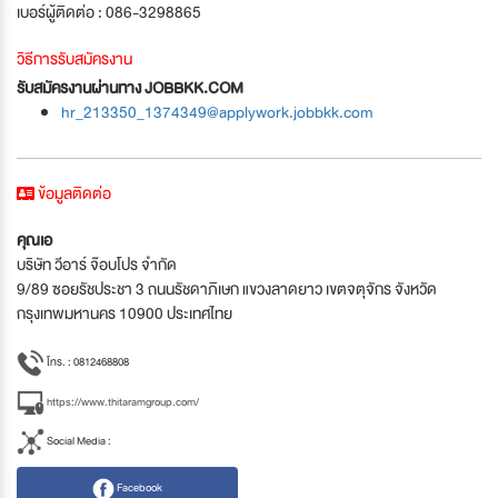
เบอร์ผู้ติดต่อ : 086-3298865
วิธีการรับสมัครงาน
รับสมัครงานผ่านทาง JOBBKK.COM
hr_213350_1374349@applywork.jobbkk.com
ข้อมูลติดต่อ
คุณเอ
บริษัท วีอาร์ จ๊อบโปร จำกัด
9/89 ซอยรัชประชา 3 ถนนรัชดาภิเษก แขวงลาดยาว เขตจตุจักร จังหวัด
กรุงเทพมหานคร 10900 ประเทศไทย
โทร. : 0812468808
https://www.thitaramgroup.com/
Social Media :
Facebook