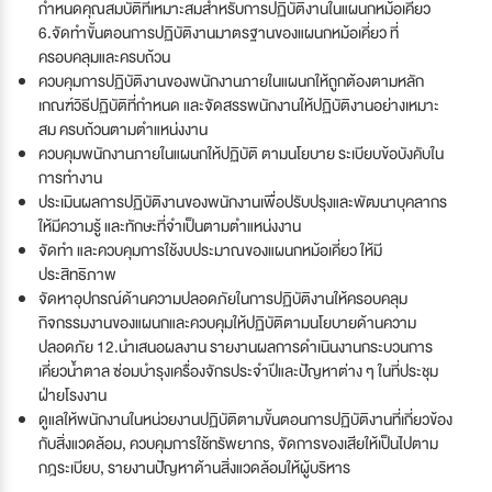
กำหนดคุณสมบัติที่เหมาะสมสำหรับการปฏิบัติงานในแผนกหม้อเคี่ยว
6.จัดทำขั้นตอนการปฏิบัติงานมาตรฐานของแผนกหม้อเคี่ยว ที่
ครอบคลุมและครบถ้วน
ควบคุมการปฏิบัติงานของพนักงานภายในแผนกให้ถูกต้องตามหลัก
เกณฑ์วิธีปฏิบัติที่กำหนด และจัดสรรพนักงานให้ปฏิบัติงานอย่างเหมาะ
สม ครบถ้วนตามตำแหน่งงาน
ควบคุมพนักงานภายในแผนกให้ปฏิบัติ ตามนโยบาย ระเบียบข้อบังคับใน
การทำงาน
ประเมินผลการปฏิบัติงานของพนักงานเพื่อปรับปรุงและพัฒนาบุคลากร
ให้มีความรู้ และทักษะที่จำเป็นตามตำแหน่งงาน
จัดทำ และควบคุมการใช้งบประมาณของแผนกหม้อเคี่ยว ให้มี
ประสิทธิภาพ
จัดหาอุปกรณ์ด้านความปลอดภัยในการปฏิบัติงานให้ครอบคลุม
กิจกรรมงานของแผนกและควบคุมให้ปฏิบัติตามนโยบายด้านความ
ปลอดภัย 12.นำเสนอผลงาน รายงานผลการดำเนินงานกระบวนการ
เคี่ยวน้ำตาล ซ่อมบำรุงเครื่องจักรประจำปีและปัญหาต่าง ๆ ในที่ประชุม
ฝ่ายโรงงาน
ดูแลให้พนักงานในหน่วยงานปฏิบัติตามขั้นตอนการปฏิบัติงานที่เกี่ยวข้อง
กับสิ่งแวดล้อม, ควบคุมการใช้ทรัพยากร, จัดการของเสียให้เป็นไปตาม
กฎระเบียบ, รายงานปัญหาด้านสิ่งแวดล้อมให้ผู้บริหาร