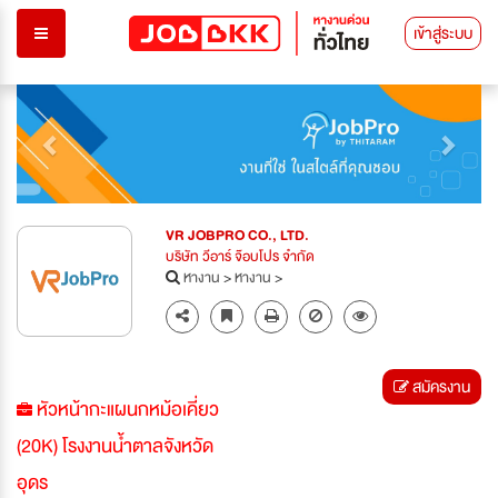
เข้าสู่ระบบ
Previous
Next
VR JOBPRO CO., LTD.
บริษัท วีอาร์ จ๊อบโปร จำกัด
หางาน
>
หางาน
>
สมัครงาน
หัวหน้ากะแผนกหม้อเคี่ยว
(20K) โรงงานน้ำตาลจังหวัด
อุดร