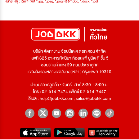
หมายเหตุ : เฉพาะไฟล์ *.jpg, *.jpeg, *.png หรือ *.doc, *.docx, *.pdf
บริษัท จัดหางาน จ๊อบบีเคเค ดอท คอม จำกัด
เลขที่ 625 อาคารทัศนียา ห้องเลขที่ ยูนิต ดี ชั้น 5
ซอยรามคำแหง 39 ถนนประชาอุทิศ
แขวงวังทองหลางเขตวังทองหลาง กรุงเทพฯ 10310
ฝ่ายบริการลูกค้า : จันทร์-เสาร์ 8:30-18:00 น.
โทร : 02-514-7474 แฟ็กซ์ 02-514-7447
อีเมล :
help@jobbkk.com
,
sales@jobbkk.com