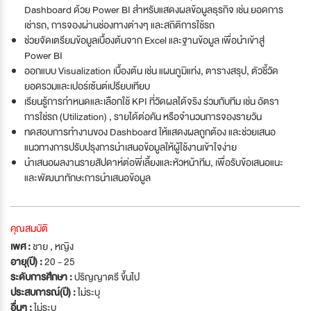
Dashboard ด้วย Power BI สำหรับแสดงผลข้อมูลธุรกิจ เช่น ยอดการ
เช่ารถ, การจองผ่านช่องทางต่างๆ และสถิติการใช้รถ
ช่วยจัดเตรียมข้อมูลเบื้องต้นจาก Excel และฐานข้อมูล เพื่อนำเข้าสู่
Power BI
ออกแบบ Visualization เบื้องต้น เช่น แผนภูมิแท่ง, ตารางสรุป, ตัวชี้วัด
ยอดรวมและเปอร์เซ้นต์เปรียบเทียบ
เรียนรู้การกำหนดและเลือกใช้ KPI ที่วัดผลได้จริง ร่วมกับทีม เช่น อัตรา
การใช่รถ (Utilization) , รายได้ต่อคัน หรือจำนวนการจองรายวัน
ทดสอบการทำงานของ Dashboard ให้แสดงผลถูกต้อง และช่วยเสนอ
แนวทางการปรับปรุงการนำเสนอข้อมูลให้ผู้ใช้งานเข้าใจง่าย
นำเสนอผลงานรายสัปดาห์ต่อพี่เลี้ยงและหัวหน้าทีม, เพื่อรับข้อเสนอแนะ
และพัฒนาทักษะการนำเสนอข้อมูล
คุณสมบัติ
เพศ :
ชาย , หญิง
อายุ(ปี) :
20 - 25
ระดับการศึกษา :
ปริญญาตรี ขึ้นไป
ประสบการณ์(ปี) :
ไม่ระบุ
อื่นๆ :
ไม่ระบุ