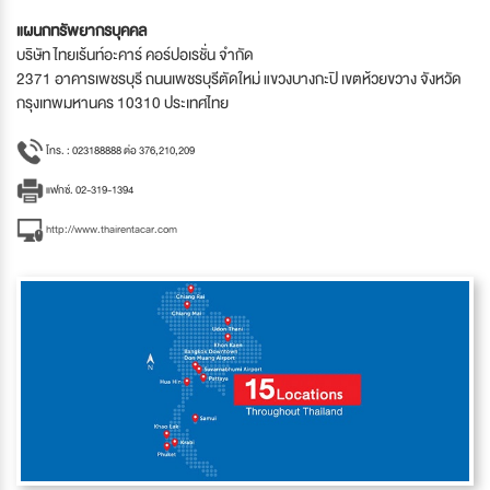
แผนกทรัพยากรบุคคล
บริษัท ไทยเร้นท์อะคาร์ คอร์ปอเรชั่น จำกัด
2371 อาคารเพชรบุรี ถนนเพชรบุรีตัดใหม่ แขวงบางกะปิ เขตห้วยขวาง จังหวัด
กรุงเทพมหานคร 10310 ประเทศไทย
โทร. : 023188888 ต่อ 376,210,209
แฟกซ์. 02-319-1394
http://www.thairentacar.com