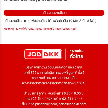
สมัครงานผ่านอีเมล
สมัครผ่านอีเมล (แนบไฟล์ผ่านอีเมลได้ไฟล์ละไม่เกิน 10 MB จำกัด 3 ไฟล์)
หมายเหตุ : เฉพาะไฟล์ *.jpg, *.jpeg, *.png หรือ *.doc, *.docx, *.pdf
บริษัท จัดหางาน จ๊อบบีเคเค ดอท คอม จำกัด
เลขที่ 625 อาคารทัศนียา ห้องเลขที่ ยูนิต ดี ชั้น 5
ซอยรามคำแหง 39 ถนนประชาอุทิศ
แขวงวังทองหลางเขตวังทองหลาง กรุงเทพฯ 10310
ฝ่ายบริการลูกค้า : จันทร์-เสาร์ 8:30-18:00 น.
โทร : 02-514-7474 แฟ็กซ์ 02-514-7447
อีเมล :
help@jobbkk.com
,
sales@jobbkk.com