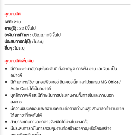
คุณสมบัติ
เพศ :
ชาย
อายุ(ปี) :
22 ปีขึ้นไป
ระดับการศึกษา :
ปริญญาตรี ขึ้นไป
ประสบการณ์(ปี) :
ไม่ระบุ
อื่นๆ :
ไม่ระบุ
คุณสมบัติเพิ่มเติม
มีทักษะภาษาอังกฤษในระดับดี ทั้งการพูด การฟัง อ่าน และเขียน เป็น
อย่างดี
มีทักษะการใช้งานคอมพิวเตอร์ อินเตอร์เน็ต และโปรแกรม MS Office /
Auto Cad. ได้เป็นอย่างดี
บุคลิกภาพดี และมีทักษะในการประสานงานทั้งภายในและภายนอก
องค์กร
มีความรับผิดชอบและความอดทน ต่อการทำงานสูง สามารถทำงานภาย
ใต้สภาวะที่กดดันได้
สามารถเดินทางออกต่างจังหวัดได้บ้างในบางครั้ง
มีประสบการณ์ในการควบคุมงานก่อสร้างอาคาร,หรือโครงสร้าง
คอนกรีตเสริมเหล็ก