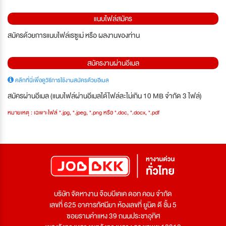
แนบไฟล์สมัคร
สมัครด้วยการแนบไฟล์เรซูเม่ หรือ ผลงานของท่าน
สมัครงานผ่านอีเมล
คลิกที่นี่เพื่อดูวิธีการใช้งานสมัครด้วยอีเมล
สมัครผ่านอีเมล (แนบไฟล์ผ่านอีเมลได้ไฟล์ละไม่เกิน 10 MB จำกัด 3 ไฟล์)
หมายเหตุ : เฉพาะไฟล์ *.jpg, *.jpeg, *.png หรือ *.doc, *.docx, *.pdf
บริษัท จัดหางาน จ๊อบบีเคเค ดอท คอม จำกัด
เลขที่ 625 อาคารทัศนียา ห้องเลขที่ ยูนิต ดี ชั้น 5
ซอยรามคำแหง 39 ถนนประชาอุทิศ