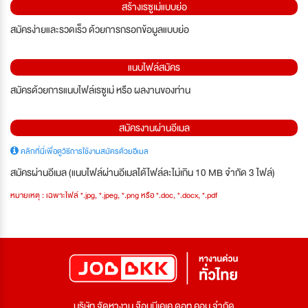
สร้างเรซูเม่แบบย่อ
สมัครง่ายและรวดเร็ว ด้วยการกรอกข้อมูลแบบย่อ
แนบไฟล์สมัคร
สมัครด้วยการแนบไฟล์เรซูเม่ หรือ ผลงานของท่าน
สมัครงานผ่านอีเมล
คลิกที่นี่เพื่อดูวิธีการใช้งานสมัครด้วยอีเมล
สมัครผ่านอีเมล (แนบไฟล์ผ่านอีเมลได้ไฟล์ละไม่เกิน 10 MB จำกัด 3 ไฟล์)
หมายเหตุ : เฉพาะไฟล์ *.jpg, *.jpeg, *.png หรือ *.doc, *.docx, *.pdf
บริษัท จัดหางาน จ๊อบบีเคเค ดอท คอม จำกัด