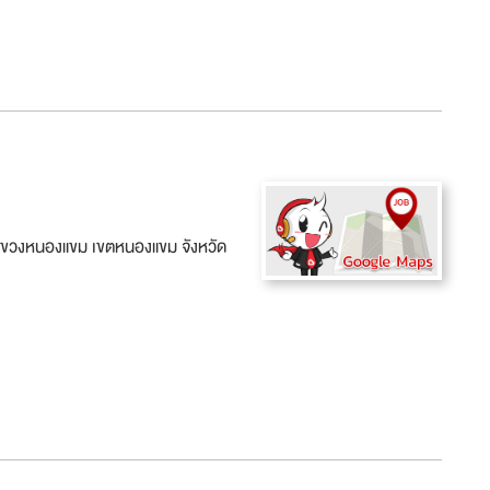
ขวงหนองแขม เขตหนองแขม จังหวัด