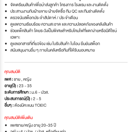
จัดเตรียมสินค้าเพื่อนำส่งลูกค้า โครงการ โรงแรม และงานติดตั้ง
ประสานงานกับฝ่ายขาย ฝ่ายจัดซื้อ ทีม QC และทีมช่างติดตั้ง
ตรวจนับสต็อกประจำสัปดาห์ / ประจำเดือน
ดูแลความเรียบร้อย ความสะอาด และความปลอดภัยของคลังสินค้า
ช่วยแพ็คสินค้า โดยระวังเป็นพิเศษสำหรับโคมไฟที่แตกง่ายหรือมีดีไซน์
เฉพาะ
ดูแลเอกสารที่เกี่ยวข้อง เช่น ใบรับสินค้า ใบโอน ยืนยันสต็อก
สนับสนุนงานอื่น ๆ ภายในคลังหรือทีมที่ได้รับมอบหมาย
คุณสมบัติ
เพศ :
ชาย , หญิง
อายุ(ปี) :
23 - 35
ระดับการศึกษา :
ม.6 - ปวส.
ประสบการณ์(ปี) :
2 - 5
อื่นๆ :
ต้องมีคะแนน TOEIC
คุณสมบัติเพิ่มเติม
เพศชาย/หญิง อายุ 20–35 ปี
วุฒิ ม.6 / ปวช. / ปวส. หรือเทียบเท่า