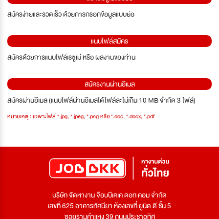
สมัครง่ายและรวดเร็ว ด้วยการกรอกข้อมูลแบบย่อ
แนบไฟล์สมัคร
สมัครด้วยการแนบไฟล์เรซูเม่ หรือ ผลงานของท่าน
สมัครงานผ่านอีเมล
สมัครผ่านอีเมล (แนบไฟล์ผ่านอีเมลได้ไฟล์ละไม่เกิน 10 MB จำกัด 3 ไฟล์)
หมายเหตุ : เฉพาะไฟล์ *.jpg, *.jpeg, *.png หรือ *.doc, *.docx, *.pdf
บริษัท จัดหางาน จ๊อบบีเคเค ดอท คอม จำกัด
เลขที่ 625 อาคารทัศนียา ห้องเลขที่ ยูนิต ดี ชั้น 5
ซอยรามคำแหง 39 ถนนประชาอุทิศ