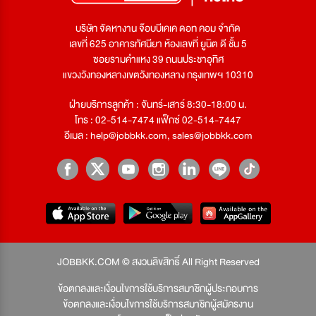
บริษัท จัดหางาน จ๊อบบีเคเค ดอท คอม จำกัด
เลขที่ 625 อาคารทัศนียา ห้องเลขที่ ยูนิต ดี ชั้น 5
ซอยรามคำแหง 39 ถนนประชาอุทิศ
แขวงวังทองหลางเขตวังทองหลาง กรุงเทพฯ 10310
ฝ่ายบริการลูกค้า : จันทร์-เสาร์ 8:30-18:00 น.
โทร : 02-514-7474 แฟ็กซ์ 02-514-7447
อีเมล :
help@jobbkk.com
,
sales@jobbkk.com
JOBBKK.COM © สงวนลิขสิทธิ์ All Right Reserved
ข้อตกลงและเงื่อนไขการใช้บริการสมาชิกผู้ประกอบการ
ข้อตกลงและเงื่อนไขการใช้บริการสมาชิกผู้สมัครงาน