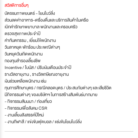
สวัสดิการอื่นๆ
บัตรชมภาพยนตร์ - โยนโบว์ลิ่ง
ส่วนลดค่าอาหาร-เครื่องดื่มและบริการสินค้าในเครือ
เบิกค่ารักษาพยาบาล พนักงานและครอบครัว
ตรวจสุขภาพประจำปี
ค่าทันตกรรม , เยี่ยมไข้พนักงาน
วันลาหยุด พักร้อน ประเพณีต่างๆ
วันหยุดวันเกิดพนักงาน
กองทุนสำรองเลี้ยงชีพ
Incentive / โบนัส / ปรับเงินเดือนประจำปี
รางวัลอายุงาน , รางวัลเกษียณอายุงาน
เงินช่วยเหลือพนักงาน เช่น
ทุนการศึกษาบุตร / กรณีคลอดบุตร / ประสบภัยต่างๆ และเสียชีวิต
มีกิจกรรมต่างๆ ของบริษัทฯ ในการสร้างสัมพันธ์มากมาย
- กิจกรรมสัมมนา / ท่องเที่ยว
- กิจกรรมเพื่อสังคม CSR
- งานเลี้ยงสังสรรค์ปีใหม่
- งานกีฬาสี / แข่งขันฟุตบอล / แช่งขันโยนโบว์ลิ่ง