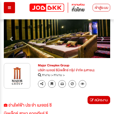
เข้าสู่ระบบ
Previous
Next
Major Cineplex Group
บริษัท เมเจอร์ ซีนีเพล็กซ์ กรุ้ป จำกัด (มหาชน)
หางาน
>
หางาน
>
สมัครงาน
ช่างไฟฟ้า ประจำ เมเจอร์ ซี
นีเพล็กซ์ สาขา ควอเทียร์ ซี