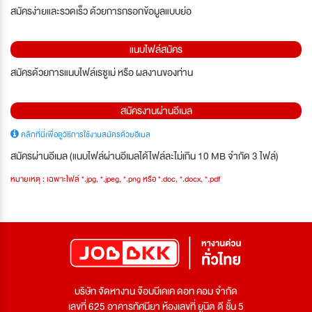
สมัครง่ายและรวดเร็ว ด้วยการกรอกข้อมูลแบบย่อ
แนบไฟล์สมัคร
สมัครด้วยการแนบไฟล์เรซูเม่ หรือ ผลงานของท่าน
สมัครงานผ่านอีเมล
คลิกที่นี่เพื่อดูวิธีการใช้งานสมัครด้วยอีเมล
สมัครผ่านอีเมล (แนบไฟล์ผ่านอีเมลได้ไฟล์ละไม่เกิน 10 MB จำกัด 3 ไฟล์)
หมายเหตุ : เฉพาะไฟล์ *.jpg, *.jpeg, *.png หรือ *.doc, *.docx, *.pdf
บริษัท จัดหางาน จ๊อบบีเคเค ดอท คอม จำกัด
เลขที่ 625 อาคารทัศนียา ห้องเลขที่ ยูนิต ดี ชั้น 5