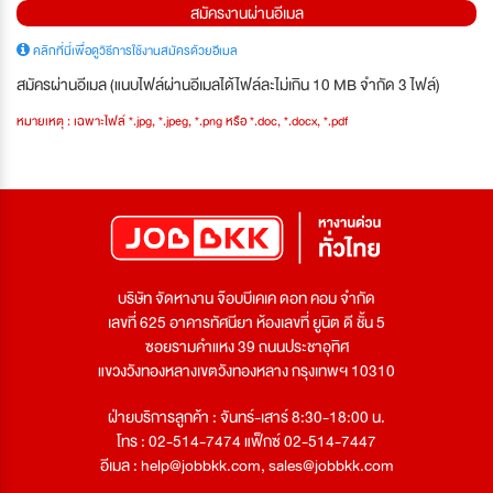
สมัครงานผ่านอีเมล
คลิกที่นี่เพื่อดูวิธีการใช้งานสมัครด้วยอีเมล
สมัครผ่านอีเมล (แนบไฟล์ผ่านอีเมลได้ไฟล์ละไม่เกิน 10 MB จำกัด 3 ไฟล์)
หมายเหตุ : เฉพาะไฟล์ *.jpg, *.jpeg, *.png หรือ *.doc, *.docx, *.pdf
บริษัท จัดหางาน จ๊อบบีเคเค ดอท คอม จำกัด
เลขที่ 625 อาคารทัศนียา ห้องเลขที่ ยูนิต ดี ชั้น 5
ซอยรามคำแหง 39 ถนนประชาอุทิศ
แขวงวังทองหลางเขตวังทองหลาง กรุงเทพฯ 10310
ฝ่ายบริการลูกค้า : จันทร์-เสาร์ 8:30-18:00 น.
โทร : 02-514-7474 แฟ็กซ์ 02-514-7447
อีเมล :
help@jobbkk.com
,
sales@jobbkk.com