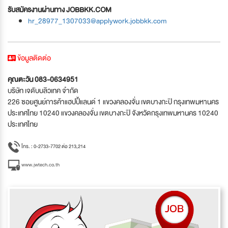
รับสมัครงานผ่านทาง JOBBKK.COM
hr_28977_1307033@applywork.jobbkk.com
ข้อมูลติดต่อ
คุณตะวัน 083-0634951
บริษัท เจดับบลิวเทค จำกัด
226 ซอยศูนย์การค้าแฮปปี้แลนด์ 1 แขวงคลองจั่น เขตบางกะปิ กรุงเทพมหานคร
ประเทศไทย 10240 แขวงคลองจั่น เขตบางกะปิ จังหวัดกรุงเทพมหานคร 10240
ประเทศไทย
โทร. : 0-2733-7702 ต่อ 213,214
www.jwtech.co.th