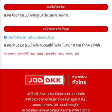
แนบไฟล์สมัคร
สมัครด้วยการแนบไฟล์เรซูเม่ หรือ ผลงานของท่าน
สมัครงานผ่านอีเมล
คลิกที่นี่เพื่อดูวิธีการใช้งานสมัครด้วยอีเมล
สมัครผ่านอีเมล (แนบไฟล์ผ่านอีเมลได้ไฟล์ละไม่เกิน 10 MB จำกัด 3 ไฟล์)
หมายเหตุ : เฉพาะไฟล์ *.jpg, *.jpeg, *.png หรือ *.doc, *.docx, *.pdf
บริษัท จัดหางาน จ๊อบบีเคเค ดอท คอม จำกัด
เลขที่ 625 อาคารทัศนียา ห้องเลขที่ ยูนิต ดี ชั้น 5
ซอยรามคำแหง 39 ถนนประชาอุทิศ
แขวงวังทองหลางเขตวังทองหลาง กรุงเทพฯ 10310