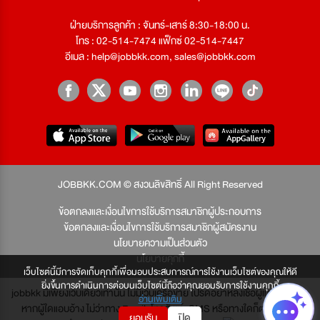
ฝ่ายบริการลูกค้า : จันทร์-เสาร์ 8:30-18:00 น.
โทร : 02-514-7474 แฟ็กซ์ 02-514-7447
อีเมล :
help@jobbkk.com
,
sales@jobbkk.com
JOBBKK.COM © สงวนลิขสิทธิ์ All Right Reserved
ข้อตกลงและเงื่อนไขการใช้บริการสมาชิกผู้ประกอบการ
ข้อตกลงและเงื่อนไขการใช้บริการสมาชิกผู้สมัครงาน
นโยบายความเป็นส่วนตัว
นโยบายคุกกี้
เว็บไซต์นี้มีการจัดเก็บคุกกี้เพื่อมอบประสบการณ์การใช้งานเว็บไซต์ของคุณให้ดี
ยิ่งขึ้นการดำเนินการต่อบนเว็บไซต์นี้ถือว่าคุณยอมรับการใช้งานคุกกี้
jobbkk มีเพียงเว็บเดียวเท่านั้น ไม่มีเว็บเครือข่าย โปรดอย่าหลงเชื่อผู้แอบอ้าง และ
อ่านเพิ่มเติม
หากผู้ใดแอบอ้าง ไม่ว่าทาง Email, โทรศัพท์, SMS หรือทางใดก็ตาม จะถูก
ยอมรับ
ปิด