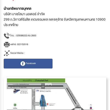
ฝ่ายทรัพยากรบุคคล
บริษัท บาเซโลนา มอเตอร์ จำกัด
299 ถ.วิภาวดีรังสิต แขวงจอมพล เขตจตุจักร จังหวัดกรุงเทพมหานคร 10900
ประเทศไทย
โทร. : 029386222 ต่อ 2600
แฟกซ์. 022152018
Social Media :
Facebook