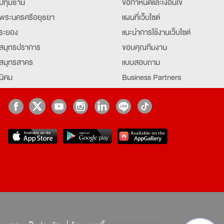
ปทุมธานี
ข้อกำหนดและเงื่อนไข
พระนครศรีอยุธยา
แผนที่เว็บไซต์
ระยอง
แนะนำการใช้งานเว็บไซต์
สมุทรปราการ
ขอบคุณทีมงาน
สมุทรสาคร
แบบสอบถาม
นิคม
Business Partners
ยุธยา
Partner มหาวิทยาลัย
Job Index
Company Index
job