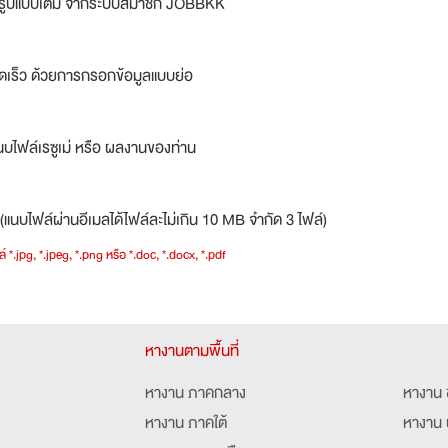
ม่รูปแบบเต็ม จากระบบสมาชิก JOBBKK
ดเร็ว ด้วยการกรอกข้อมูลแบบย่อ
บไฟล์เรซูเม่ หรือ ผลงานของท่าน
(แนบไฟล์ผ่านอีเมลได้ไฟล์ละไม่เกิน 10 MB จำกัด 3 ไฟล์)
์ *.jpg, *.jpeg, *.png หรือ *.doc, *.docx, *.pdf
หางานตามพื้นที่
หางาน ภาคกลาง
หางาน 
หางาน ภาคใต้
หางาน 