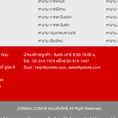
หางาน ภาคเหนือ
หางาน 
หางาน ภาคอีสาน
หางาน 
หางาน ภาคตะวันออก
หางาน 
หางาน ภาคตะวันตก
หางาน 
หางาน กรุงเทพมหานคร
หางาน 
หางาน เชียงใหม่
หางาน 
หางาน ฉะเชิงเทรา
หางานอ
ท คอม
ฝ่ายบริการลูกค้า : จันทร์-เสาร์ 8:30-18:00 น.
โทร : 02-514-7474 แฟ็กซ์ 02-514-7447
่ ยูนิต ดี
อีเมล :
help@jobbkk.com
,
sales@jobbkk.com
ิศ
ง
tion
JOBBKK.COM © สงวนลิขสิทธิ์ All Right Reserved