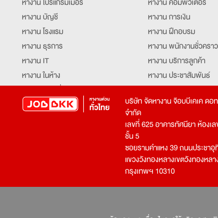
หางาน โปรแกรมเมอร์
หางาน คอมพิวเตอร์
หางาน บัญชี
หางาน การเงิน
หางาน โรงแรม
หางาน ฝึกอบรม
หางาน ธุรการ
หางาน พนักงานชั่วคราว
หางาน IT
หางาน บริการลูกค้า
หางาน ในห้าง
หางาน ประชาสัมพันธ์
หางาน ท่องเที่ยว
หางาน รับโทรศัพท์
บริษัท จัดหางาน จ๊อบบีเคเค ดอ
หางาน จัดซื้อ
หางาน ประสานงาน
จำกัด
หางาน การขาย
หางาน จองตั๋ว
เลขที่ 625 อาคารทัศนียา ห้องเลขที
หางาน คีย์ข้อมูล
หางาน ร้านอาหาร
ชั้น 5
ซอยรามคำแหง 39 ถนนประชาอุท
หางาน บุคคล
หางาน กุ๊ก
แขวงวังทองหลางเขตวังทองหลา
หางาน วิศวกร
หางาน นักศึกษาฝึกงาน
กรุงเทพฯ 10310
หางาน เจ้าหน้าที่รักษาความปลอดภัย
หางาน Mobile Applica
Developer
หางาน พนักงานขับรถ
หางาน ล่ามแปลภาษา
หางาน ผู้จัดการ