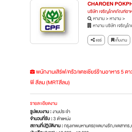
CHAROEN POKPH
บริษัท เจริญโภคภัณฑ์อา
หางาน
>
หางาน
>
หางาน บริษัท เจริญโ
แชร์
เก็บงาน
พนักงานเสิร์ฟ/ครัว/แคชเชียร์ร้านอาหาร 5 ดา
พี สีลม (MRTสีลม)
รายละเอียดงาน
รูปแบบงาน :
งานประจำ
จำนวนที่รับ :
3 ตำแหน่ง
สถานที่ปฏิบัติงาน :
กรุงเทพมหานคร(เขตบางรัก,เขตสาทร,เข