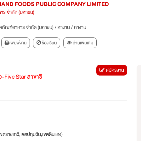
AND FOODS PUBLIC COMPANY LIMITED
หาร จำกัด (มหาชน)
ภคภัณฑ์อาหาร จำกัด (มหาชน)
/
หางาน
/
หางาน
พิมพ์งาน
ร้องเรียน
อ่านเพิ่มเติม
สมัครงาน
ว-Five Star สาขาซี
ตราชเทวี,เขตปทุมวัน,เขตดินแดง)