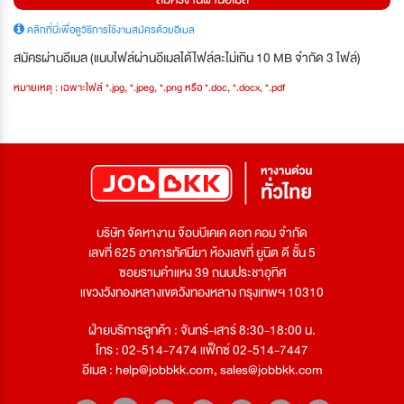
คลิกที่นี่เพื่อดูวิธีการใช้งานสมัครด้วยอีเมล
สมัครผ่านอีเมล (แนบไฟล์ผ่านอีเมลได้ไฟล์ละไม่เกิน 10 MB จำกัด 3 ไฟล์)
หมายเหตุ : เฉพาะไฟล์ *.jpg, *.jpeg, *.png หรือ *.doc, *.docx, *.pdf
บริษัท จัดหางาน จ๊อบบีเคเค ดอท คอม จำกัด
เลขที่ 625 อาคารทัศนียา ห้องเลขที่ ยูนิต ดี ชั้น 5
ซอยรามคำแหง 39 ถนนประชาอุทิศ
แขวงวังทองหลางเขตวังทองหลาง กรุงเทพฯ 10310
ฝ่ายบริการลูกค้า : จันทร์-เสาร์ 8:30-18:00 น.
โทร : 02-514-7474 แฟ็กซ์ 02-514-7447
อีเมล :
help@jobbkk.com
,
sales@jobbkk.com