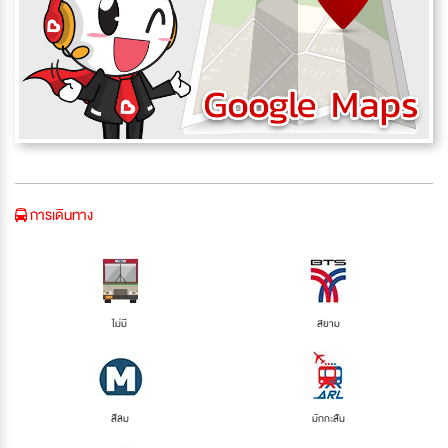
การเดินทาง
ไม่มี
สยาม
สีลม
มักกะสัน