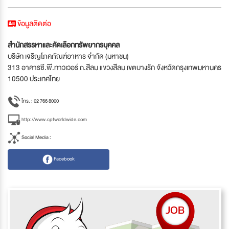
ข้อมูลติดต่อ
สำนักสรรหาและคัดเลือกทรัพยากรบุคคล
บริษัท เจริญโภคภัณฑ์อาหาร จำกัด (มหาชน)
313 อาคารซี.พี.ทาวเวอร์ ถ.สีลม แขวงสีลม เขตบางรัก จังหวัดกรุงเทพมหานคร
10500 ประเทศไทย
โทร. : 02 766 8000
http://www.cpfworldwide.com
Social Media :
Facebook