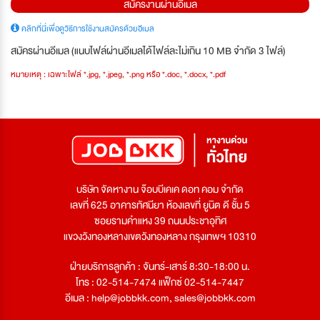
สมัครงานผ่านอีเมล
คลิกที่นี่เพื่อดูวิธีการใช้งานสมัครด้วยอีเมล
สมัครผ่านอีเมล (แนบไฟล์ผ่านอีเมลได้ไฟล์ละไม่เกิน 10 MB จำกัด 3 ไฟล์)
หมายเหตุ : เฉพาะไฟล์ *.jpg, *.jpeg, *.png หรือ *.doc, *.docx, *.pdf
บริษัท จัดหางาน จ๊อบบีเคเค ดอท คอม จำกัด
เลขที่ 625 อาคารทัศนียา ห้องเลขที่ ยูนิต ดี ชั้น 5
ซอยรามคำแหง 39 ถนนประชาอุทิศ
แขวงวังทองหลางเขตวังทองหลาง กรุงเทพฯ 10310
ฝ่ายบริการลูกค้า : จันทร์-เสาร์ 8:30-18:00 น.
โทร : 02-514-7474 แฟ็กซ์ 02-514-7447
อีเมล :
help@jobbkk.com
,
sales@jobbkk.com