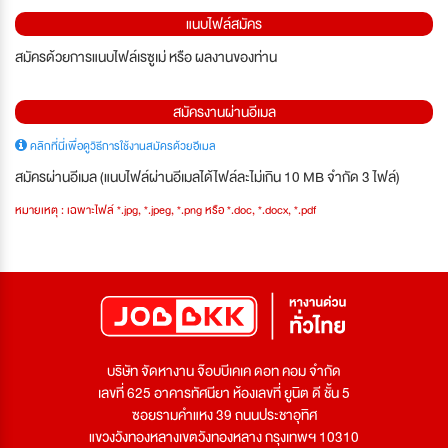
แนบไฟล์สมัคร
สมัครด้วยการแนบไฟล์เรซูเม่ หรือ ผลงานของท่าน
สมัครงานผ่านอีเมล
คลิกที่นี่เพื่อดูวิธีการใช้งานสมัครด้วยอีเมล
สมัครผ่านอีเมล (แนบไฟล์ผ่านอีเมลได้ไฟล์ละไม่เกิน 10 MB จำกัด 3 ไฟล์)
หมายเหตุ : เฉพาะไฟล์ *.jpg, *.jpeg, *.png หรือ *.doc, *.docx, *.pdf
บริษัท จัดหางาน จ๊อบบีเคเค ดอท คอม จำกัด
เลขที่ 625 อาคารทัศนียา ห้องเลขที่ ยูนิต ดี ชั้น 5
ซอยรามคำแหง 39 ถนนประชาอุทิศ
แขวงวังทองหลางเขตวังทองหลาง กรุงเทพฯ 10310