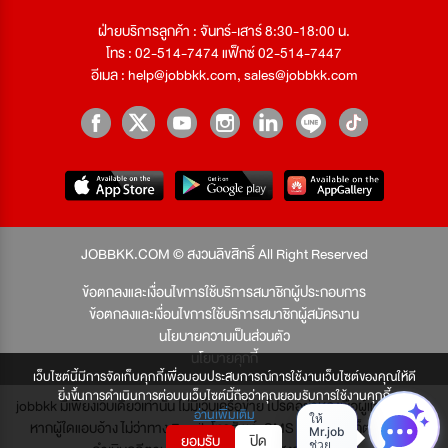
ฝ่ายบริการลูกค้า : จันทร์-เสาร์ 8:30-18:00 น.
โทร : 02-514-7474 แฟ็กซ์ 02-514-7447
อีเมล :
help@jobbkk.com
,
sales@jobbkk.com
JOBBKK.COM © สงวนลิขสิทธิ์ All Right Reserved
ข้อตกลงและเงื่อนไขการใช้บริการสมาชิกผู้ประกอบการ
ข้อตกลงและเงื่อนไขการใช้บริการสมาชิกผู้สมัครงาน
นโยบายความเป็นส่วนตัว
นโยบายคุกกี้
เว็บไซต์นี้มีการจัดเก็บคุกกี้เพื่อมอบประสบการณ์การใช้งานเว็บไซต์ของคุณให้ดี
ยิ่งขึ้นการดำเนินการต่อบนเว็บไซต์นี้ถือว่าคุณยอมรับการใช้งานคุกกี้
jobbkk มีเพียงเว็บเดียวเท่านั้น ไม่มีเว็บเครือข่าย โปรดอย่าหลงเชื่อผู้แอบอ้าง และ
อ่านเพิ่มเติม
หากผู้ใดแอบอ้าง ไม่ว่าทาง Email, โทรศัพท์, SMS หรือทางใดก็ตาม จะถูก
ยอมรับ
ปิด