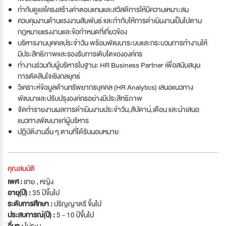
กำกับดูแลโครงสร้างค่าตอบแทนและสวัสดิการให้มีความเหมาะสม
ควบคุมงานด้านแรงงานสัมพันธ์ และกำกับให้การดำเนินงานเป็นไปตาม
กฎหมายแรงงานและข้อกำหนดที่เกี่ยวข้อง
บริหารงานบุคคลประจำวัน พร้อมพัฒนาระบบและกระบวนการทำงานให้
มีประสิทธิภาพและรองรับการเติบโตขององค์กร
ทำงานร่วมกับผู้บริหารในฐานะ HR Business Partner เพื่อสนับสนุน
การตัดสินใจเชิงกลยุทธ์
วิเคราะห์ข้อมูลด้านทรัพยากรบุคคล (HR Analytics) เสนอแนวทาง
พัฒนาและปรับปรุงองค์กรอย่างมีประสิทธิภาพ
จัดทำรายงานผลการดำเนินงานประจำวัน,สัปดาน์,เดือน และนำเสนอ
แนวทางพัฒนาแก่ผู้บริหาร
ปฏิบัติงานอื่น ๆ ตามที่ได้รับมอบหมาย
คุณสมบัติ
เพศ :
ชาย , หญิง
อายุ(ปี) :
35 ปีขึ้นไป
ระดับการศึกษา :
ปริญญาตรี ขึ้นไป
ประสบการณ์(ปี) :
5 - 10 ปีขึ้นไป