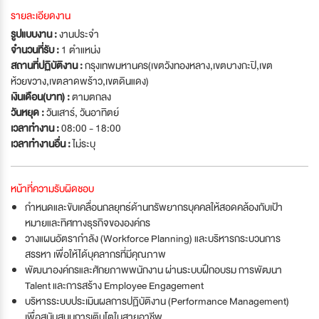
รายละเอียดงาน
รูปแบบงาน :
งานประจำ
จำนวนที่รับ :
1 ตำแหน่ง
สถานที่ปฏิบัติงาน :
กรุงเทพมหานคร(เขตวังทองหลาง,เขตบางกะปิ,เขต
ห้วยขวาง,เขตลาดพร้าว,เขตดินแดง)
เงินเดือน(บาท) :
ตามตกลง
วันหยุด :
วันเสาร์
,
วันอาทิตย์
เวลาทำงาน :
08:00 - 18:00
เวลาทำงานอื่น :
ไม่ระบุ
หน้าที่ความรับผิดชอบ
กำหนดและขับเคลื่อนกลยุทธ์ด้านทรัพยากรบุคคลให้สอดคล้องกับเป้า
หมายและทิศทางธุรกิจขององค์กร
วางแผนอัตรากำลัง (Workforce Planning) และบริหารกระบวนการ
สรรหา เพื่อให้ได้บุคลากรที่มีคุณภาพ
พัฒนาองค์กรและศักยภาพพนักงาน ผ่านระบบฝึกอบรม การพัฒนา
Talent และการสร้าง Employee Engagement
บริหารระบบประเมินผลการปฏิบัติงาน (Performance Management)
เพื่อสนับสนุนการเติบโตในสายอาชีพ