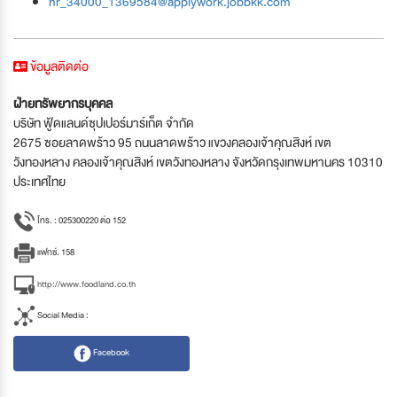
hr_34000_1369584@applywork.jobbkk.com
ข้อมูลติดต่อ
ฝ่ายทรัพยากรบุคคล
บริษัท ฟู้ดแลนด์ซุปเปอร์มาร์เก็ต จำกัด
2675 ซอยลาดพร้าว 95 ถนนลาดพร้าว แขวงคลองเจ้าคุณสิงห์ เขต
วังทองหลาง คลองเจ้าคุณสิงห์ เขตวังทองหลาง จังหวัดกรุงเทพมหานคร 10310
ประเทศไทย
โทร. : 025300220 ต่อ 152
แฟกซ์. 158
http://www.foodland.co.th
Social Media :
Facebook