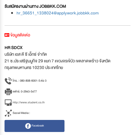
รับสมัครงานผ่านทาง JOBBKK.COM
hr_36651_1338024@applywork.jobbkk.com
ข้อมูลติดต่อ
HR SDCX
บริษัท เอส ดี ซี เอ็กซ์ จำกัด
21 ซ.ประเสริฐมนูกิจ 29 แยก 7 แขวงจรเข้บัว เขตลาดพร้าว จังหวัด
กรุงเทพมหานคร 10230 ประเทศไทย
โทร. : 080-808-6001-5 ต่อ 3
แฟกซ์. 0-2943-5477
http://www.student.co.th
Social Media :
Facebook