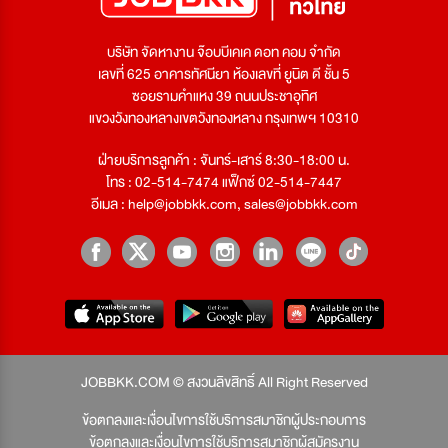
บริษัท จัดหางาน จ๊อบบีเคเค ดอท คอม จำกัด
เลขที่ 625 อาคารทัศนียา ห้องเลขที่ ยูนิต ดี ชั้น 5
ซอยรามคำแหง 39 ถนนประชาอุทิศ
แขวงวังทองหลางเขตวังทองหลาง กรุงเทพฯ 10310
ฝ่ายบริการลูกค้า : จันทร์-เสาร์ 8:30-18:00 น.
โทร : 02-514-7474 แฟ็กซ์ 02-514-7447
อีเมล :
help@jobbkk.com
,
sales@jobbkk.com
JOBBKK.COM © สงวนลิขสิทธิ์ All Right Reserved
ข้อตกลงและเงื่อนไขการใช้บริการสมาชิกผู้ประกอบการ
ข้อตกลงและเงื่อนไขการใช้บริการสมาชิกผู้สมัครงาน