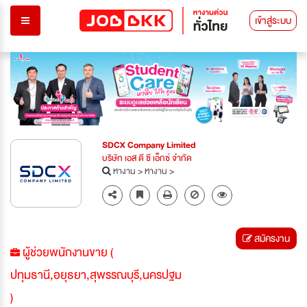
เข้าสู่ระบบ
Previous
Next
SDCX Company Limited
บริษัท เอส ดี ซี เอ็กซ์ จำกัด
หางาน
>
หางาน
>
สมัครงาน
ผู้ช่วยพนักงานขาย (
ปทุมธานี,อยุธยา,สุพรรณบุรี,นครปฐม
)