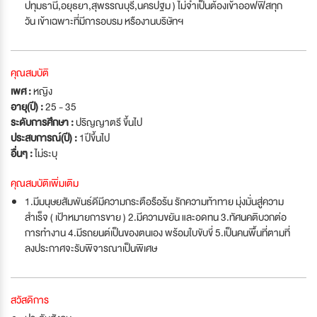
ปทุมธานี,อยุธยา,สุพรรณบุรี,นครปฐม ) ไม่จำเป็นต้องเข้าออฟฟิสทุก
วัน เข้าเฉพาะที่มีการอบรม หรืองานบริษัทฯ
คุณสมบัติ
เพศ :
หญิง
อายุ(ปี) :
25 - 35
ระดับการศึกษา :
ปริญญาตรี ขึ้นไป
ประสบการณ์(ปี) :
1ปีขึ้นไป
อื่นๆ :
ไม่ระบุ
คุณสมบัติเพิ่มเติม
1.มีมนุษยสัมพันธ์ดีมีความกระตือรือร้น รักความท้าทาย มุ่งมั่นสู่ความ
สำเร็จ ( เป้าหมายการขาย ) 2.มีความขยัน และอดทน 3.ทัศนคติบวกต่อ
การทำงาน 4.มีรถยนต์เป็นของตนเอง พร้อมใบขับขี่ 5.เป็นคนพื้นที่ตามที่
ลงประกาศจะรับพิจารณาเป็นพิเศษ
สวัสดิการ